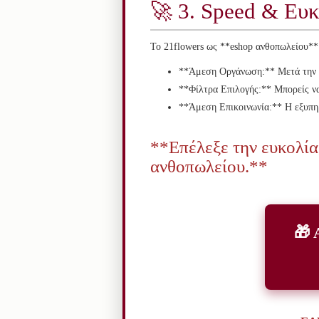
🚀 3. Speed & Ευκ
Το 21flowers ως **eshop ανθοπωλείου**
**Άμεση Οργάνωση:** Μετά την *
**Φίλτρα Επιλογής:** Μπορείς να 
**Άμεση Επικοινωνία:** Η εξυπηρ
**Επέλεξε την ευκολία,
ανθοπωλείου.**
🎁