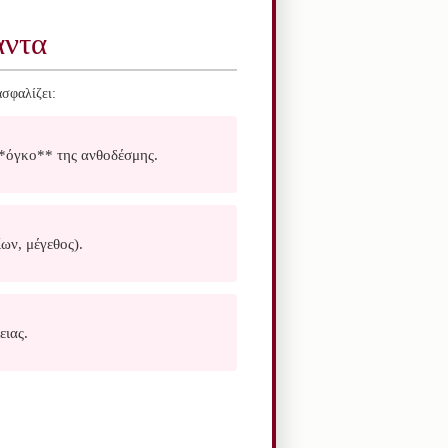
άντα
σφαλίζει:
**όγκο** της ανθοδέσμης.
ων, μέγεθος).
ειας.