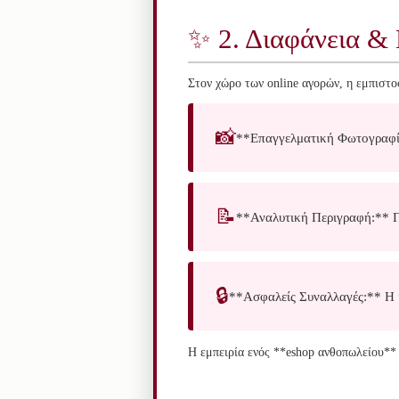
✨ 2. Διαφάνεια & 
Στον χώρο των online αγορών, η εμπιστο
📸
**Επαγγελματική Φωτογραφία:
📝
**Αναλυτική Περιγραφή:** Γνω
🔒
**Ασφαλείς Συναλλαγές:** Η 
Η εμπειρία ενός **eshop ανθοπωλείου** ε