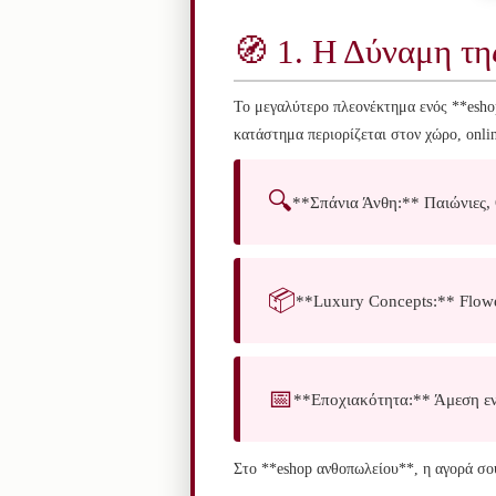
🧭 1. Η Δύναμη τη
Το μεγαλύτερο πλεονέκτημα ενός **eshop
κατάστημα περιορίζεται στον χώρο, onlin
🔍
**Σπάνια Άνθη:** Παιώνιες, Ο
📦
**Luxury Concepts:** Flower
📅
**Εποχιακότητα:** Άμεση ενη
Στο **eshop ανθοπωλείου**, η αγορά σου