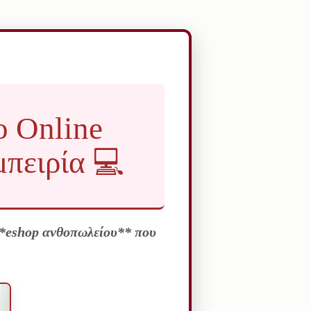
ο Online
πειρία 💻
**eshop ανθοπωλείου** που