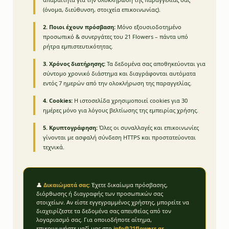
(όνομα, διεύθυνση, στοιχεία επικοινωνίας).
2. Ποιοι έχουν πρόσβαση:
Μόνο εξουσιοδοτημένο
προσωπικό & συνεργάτες του 21 Flowers – πάντα υπό
ρήτρα εμπιστευτικότητας.
3. Χρόνος διατήρησης:
Τα δεδομένα σας αποθηκεύονται για
σύντομο χρονικό διάστημα και διαγράφονται αυτόματα
εντός 7 ημερών από την ολοκλήρωση της παραγγελίας.
4. Cookies:
Η ιστοσελίδα χρησιμοποιεί cookies για 30
ημέρες μόνο για λόγους βελτίωσης της εμπειρίας χρήσης.
5. Κρυπτογράφηση:
Όλες οι συναλλαγές και επικοινωνίες
γίνονται με ασφαλή σύνδεση HTTPS και προστατεύονται
τεχνικά.
👤
Δικαιώματά σας:
Έχετε δικαίωμα πρόσβασης,
διόρθωσης ή διαγραφής των προσωπικών σας
στοιχείων. Αν είστε εγγεγραμμένος χρήστης, μπορείτε να
διαχειρίζεστε τα δεδομένα σας απευθείας από τον
λογαριασμό σας. Για οποιοδήποτε αίτημα,
επικοινωνήστε μαζί μας στο
info@21flowers.gr
.