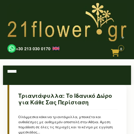
+30 213 030 0170
0
Τριαντάφυλλα: Το Ιδανικό Δώρο
για Κάθε Σας Περίσταση
Ολόφρεσκα κόκκινα τριαντάφυλλα, μπουκέτα και
ανθοδέσμες με αυθημερόν αποστολή στην Αθήνα. Άμεση
παράδοση σε όλες τις περιοχές και το κέντρο με εγγύηση
φρεσκάδας...