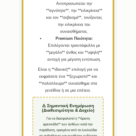
Αντιπροσωπεύει την
**αγνότητα**, την **ειλικρίνεια**
και τον **σεβασμό**, τονίζοντας
την ειλικρίνεια του
συναισθήματος.
Premium Ποιότητα:
Επιλέγονται τριαντάφυλλα με
**μεγάλο** άνθος και **υψηλή**
αντοχή για μέγιστη εντύπωση.
Είναι η **ιδανική** επιλογή για να
εκφράσετε ένα **ξεχωριστό** και
**πολύπλευρο** συναίσθημα στα
γενέθλια ή σε μια επέτειο.
⚠️ Σημαντική Ενημέρωση
(Διαθεσιμότητα & Δοχείο)
Για να διασφαλιστεί η **άριστη
φρεσκάδα** των ανθέων κατά την
παράδοση, ορισμένα από τα λουλούδια
σε ανθοδέσμες και συνθέσεις ενδέχεται