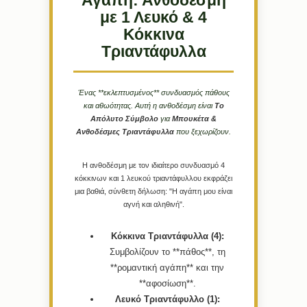
Αγάπη: Ανθοδέσμη
με 1 Λευκό & 4
Κόκκινα
Τριαντάφυλλα
Ένας **εκλεπτυσμένος** συνδυασμός πάθους
και αθωότητας. Αυτή η ανθοδέσμη είναι
Το
Απόλυτο Σύμβολο
για
Μπουκέτα &
Ανθοδέσμες Τριαντάφυλλα
που ξεχωρίζουν.
Η ανθοδέσμη με τον ιδιαίτερο συνδυασμό 4
κόκκινων και 1 λευκού τριαντάφυλλου εκφράζει
μια βαθιά, σύνθετη δήλωση: "Η αγάπη μου είναι
αγνή και αληθινή".
Κόκκινα Τριαντάφυλλα (4):
Συμβολίζουν το **πάθος**, τη
**ρομαντική αγάπη** και την
**αφοσίωση**.
Λευκό Τριαντάφυλλο (1):