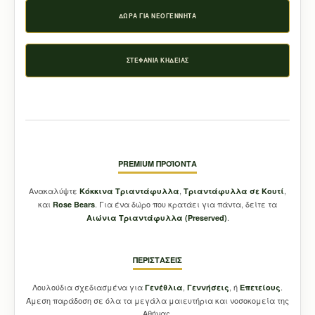
ΔΏΡΑ ΓΙΑ ΝΕΟΓΈΝΝΗΤΑ
ΣΤΕΦΆΝΙΑ ΚΗΔΕΊΑΣ
PREMIUM ΠΡΟΪΌΝΤΑ
Ανακαλύψτε
,
,
Κόκκινα Τριαντάφυλλα
Τριαντάφυλλα σε Κουτί
και
. Για ένα δώρο που κρατάει για πάντα, δείτε τα
Rose Bears
.
Aιώνια Τριαντάφυλλα (Preserved)
ΠΕΡΙΣΤΆΣΕΙΣ
Λουλούδια σχεδιασμένα για
,
, ή
.
Γενέθλια
Γεννήσεις
Επετείους
Άμεση παράδοση σε όλα τα μεγάλα μαιευτήρια και νοσοκομεία της
Αθήνας.