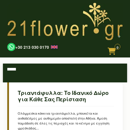
+30 213 030 0170
0
Τριαντάφυλλα: Το Ιδανικό Δώρο
για Κάθε Σας Περίσταση
Ολόφρεσκα κόκκινα τριαντάφυλλα, μπουκέτα και
ανθοδέσμες με αυθημερόν αποστολή στην Αθήνα. Άμεση
παράδοση σε όλες τις περιοχές και το κέντρο με εγγύηση
φρεσκάδας...