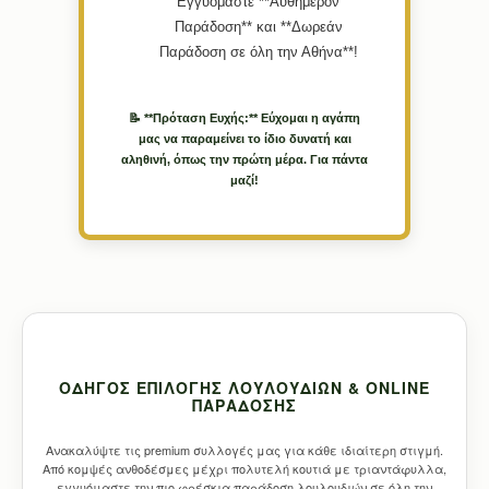
Εγγυόμαστε **Αυθημερόν
Παράδοση** και **Δωρεάν
Παράδοση σε όλη την Αθήνα**!
📝 **Πρόταση Ευχής:** Εύχομαι η αγάπη
μας να παραμείνει το ίδιο δυνατή και
αληθινή, όπως την πρώτη μέρα. Για πάντα
μαζί!
ΟΔΗΓΌΣ ΕΠΙΛΟΓΉΣ ΛΟΥΛΟΥΔΙΏΝ & ONLINE
ΠΑΡΆΔΟΣΗΣ
Ανακαλύψτε τις premium συλλογές μας για κάθε ιδιαίτερη στιγμή.
Από κομψές ανθοδέσμες μέχρι πολυτελή κουτιά με τριαντάφυλλα,
εγγυόμαστε την πιο φρέσκια παράδοση λουλουδιών σε όλη την