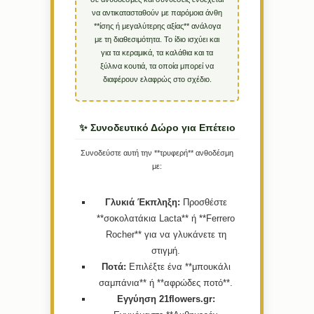
να αντικατασταθούν με παρόμοια άνθη
**ίσης ή μεγαλύτερης αξίας** ανάλογα
με τη διαθεσιμότητα. Το ίδιο ισχύει και
για τα κεραμικά, τα καλάθια και τα
ξύλινα κουτιά, τα οποία μπορεί να
διαφέρουν ελαφρώς στο σχέδιο.
✨ Συνοδευτικό Δώρο για Επέτειο
Συνοδεύστε αυτή την **τρυφερή** ανθοδέσμη
με:
Γλυκιά Έκπληξη:
Προσθέστε
**σοκολατάκια Lacta** ή **Ferrero
Rocher** για να γλυκάνετε τη
στιγμή.
Ποτά:
Επιλέξτε ένα **μπουκάλι
σαμπάνια** ή **αφρώδες ποτό**.
Εγγύηση 21flowers.gr: