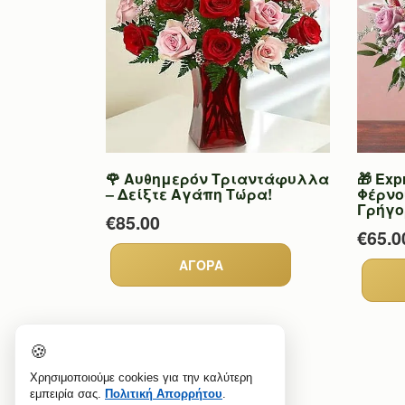
🌹 Αυθημερόν Τριαντάφυλλα
🎁 Exp
– Δείξτε Αγάπη Τώρα!
Φέρνο
Γρήγο
€85.00
€65.0
🍪
Χρησιμοποιούμε cookies για την καλύτερη
εμπειρία σας.
Πολιτική Απορρήτου
.