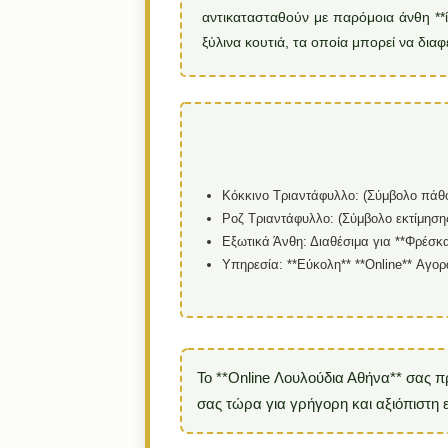
αντικατασταθούν με παρόμοια άνθη **ίσ
ξύλινα κουτιά, τα οποία μπορεί να δια
Κόκκινο Τριαντάφυλλο:
(Σύμβολο πάθου
Ροζ Τριαντάφυλλο:
(Σύμβολο εκτίμησης/
Εξωτικά Άνθη:
Διαθέσιμα για **Φρέσκα*
Υπηρεσία:
**Εύκολη** **Online** Αγο
Το **Online Λουλούδια Αθήνα** σας π
σας τώρα για γρήγορη και αξιόπιστη 