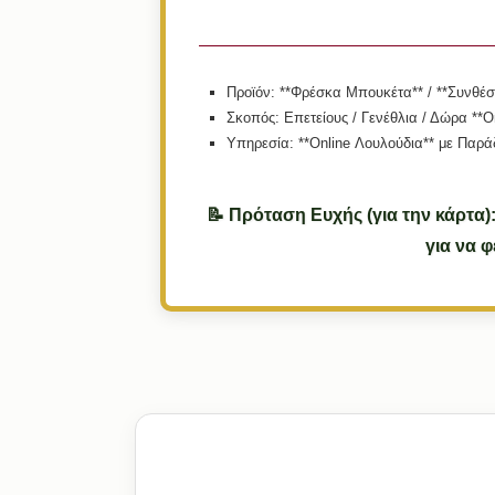
Προϊόν:
**Φρέσκα Μπουκέτα** / **Συνθέσε
Σκοπός:
Επετείους / Γενέθλια / Δώρα **On
Υπηρεσία:
**Online Λουλούδια** με Παρά
📝 Πρόταση Ευχής (για την κάρτα)
για να 