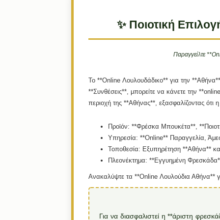
✨ Ποιοτική Επιλογ
Παραγγείλτε **On
Το **Online Λουλουδάδικο** για την **Αθήνα*
**Συνθέσεις**, μπορείτε να κάνετε την **onl
περιοχή της **Αθήνας**, εξασφαλίζοντας ότι 
Προϊόν:
**Φρέσκα Μπουκέτα**, **Ποιοτι
Υπηρεσία:
**Online** Παραγγελία, Άμ
Τοποθεσία:
Εξυπηρέτηση **Αθήνα** κα
Πλεονέκτημα:
**Εγγυημένη Φρεσκάδα** 
Ανακαλύψτε τα **Online Λουλούδια Αθήνα** 
Για να διασφαλιστεί η **άριστη φρεσκ