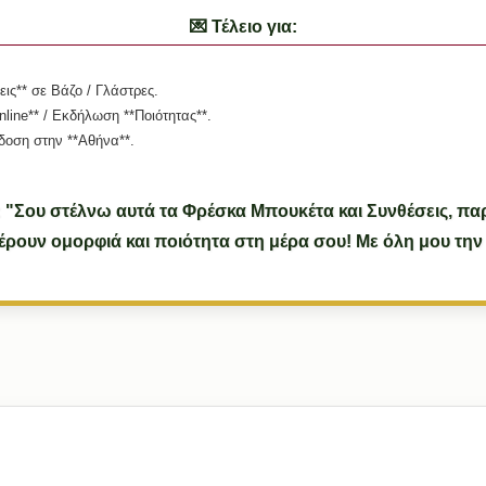
💌 Τέλειο για:
ις** σε Βάζο / Γλάστρες.
line** / Εκδήλωση **Ποιότητας**.
δοση στην **Αθήνα**.
: "Σου στέλνω αυτά τα Φρέσκα Μπουκέτα και Συνθέσεις, π
φέρουν ομορφιά και ποιότητα στη μέρα σου! Με όλη μου την