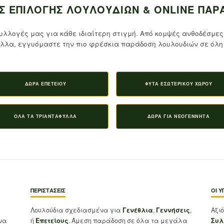
Σ ΕΠΙΛΟΓΉΣ ΛΟΥΛΟΥΔΙΏΝ & ONLINE ΠΑΡ
υλλογές μας για κάθε ιδιαίτερη στιγμή. Από κομψές ανθοδέσμες
λλα, εγγυόμαστε την πιο φρέσκια παράδοση λουλουδιών σε όλη 
ΔΏΡΑ ΕΠΕΤΕΊΟΥ
ΦΥΤΆ ΕΣΩΤΕΡΙΚΟΎ ΧΏΡΟΥ
ΌΛΑ ΤΑ ΤΡΙΑΝΤΆΦΥΛΛΑ
ΔΏΡΑ ΓΙΑ ΝΕΟΓΈΝΝΗΤΑ
ΠΕΡΙΣΤΆΣΕΙΣ
ΟΙ Υ
Λουλούδια σχεδιασμένα για
Γενέθλια
,
Γεννήσεις
,
Αξι
ένα
ή
Επετείους
. Άμεση παράδοση σε όλα τα μεγάλα
Συλ