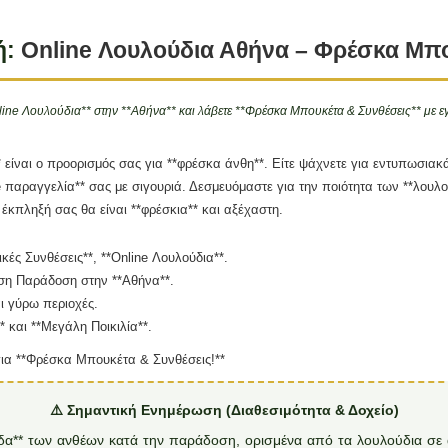
ή:
Online Λουλούδια Αθήνα – Φρέσκα Μπο
line Λουλούδια** στην **Αθήνα** και λάβετε **Φρέσκα Μπουκέτα & Συνθέσεις** με ε
* είναι ο προορισμός σας για **φρέσκα άνθη**. Είτε ψάχνετε για εντυπωσιακά
ine παραγγελία** σας με σιγουριά. Δεσμευόμαστε για την ποιότητα των **λουλ
η έκπληξή σας θα είναι **φρέσκια** και αξέχαστη.
κές Συνθέσεις**, **Online Λουλούδια**.
εση Παράδοση στην **Αθήνα**.
ι γύρω περιοχές.
και **Μεγάλη Ποικιλία**.
για **Φρέσκα Μπουκέτα & Συνθέσεις!**
⚠️ Σημαντική Ενημέρωση (Διαθεσιμότητα & Δοχείο)
άδα** των ανθέων κατά την παράδοση, ορισμένα από τα λουλούδια σε 