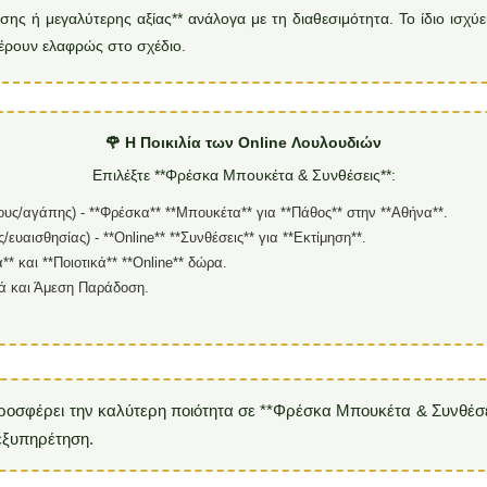
ης ή μεγαλύτερης αξίας** ανάλογα με τη διαθεσιμότητα. Το ίδιο ισχύει 
φέρουν ελαφρώς στο σχέδιο.
🌹 Η Ποικιλία των Online Λουλουδιών
Επιλέξτε **Φρέσκα Μπουκέτα & Συνθέσεις**:
ς/αγάπης) - **Φρέσκα** **Μπουκέτα** για **Πάθος** στην **Αθήνα**.
ευαισθησίας) - **Online** **Συνθέσεις** για **Εκτίμηση**.
* και **Ποιοτικά** **Online** δώρα.
ρά και Άμεση Παράδοση.
ροσφέρει την καλύτερη ποιότητα σε **Φρέσκα Μπουκέτα & Συνθέσει
εξυπηρέτηση.