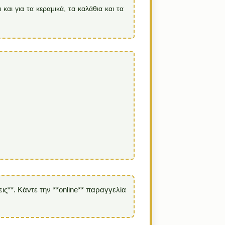
και για τα κεραμικά, τα καλάθια και τα
ς**. Κάντε την **online** παραγγελία