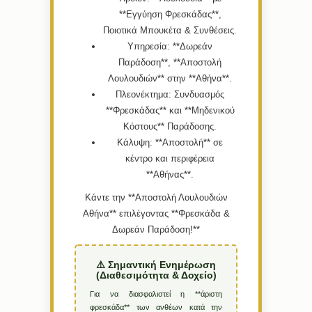
**Εγγύηση Φρεσκάδας**,
Ποιοτικά Μπουκέτα & Συνθέσεις.
Υπηρεσία:
**Δωρεάν
Παράδοση**, **Αποστολή
Λουλουδιών** στην **Αθήνα**.
Πλεονέκτημα:
Συνδυασμός
**Φρεσκάδας** και **Μηδενικού
Κόστους** Παράδοσης.
Κάλυψη:
**Αποστολή** σε
κέντρο και περιφέρεια
**Αθήνας**.
Κάντε την **Αποστολή Λουλουδιών
Αθήνα** επιλέγοντας **Φρεσκάδα &
Δωρεάν Παράδοση!**
⚠️ Σημαντική Ενημέρωση
(Διαθεσιμότητα & Δοχείο)
Για να διασφαλιστεί η **άριστη
φρεσκάδα** των ανθέων κατά την