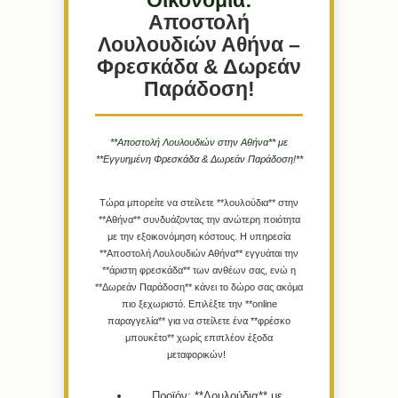
Οικονομία:
Αποστολή
Λουλουδιών Αθήνα –
Φρεσκάδα & Δωρεάν
Παράδοση!
**Αποστολή Λουλουδιών στην Αθήνα** με
**Εγγυημένη Φρεσκάδα & Δωρεάν Παράδοση!**
Τώρα μπορείτε να στείλετε **λουλούδια** στην
**Αθήνα** συνδυάζοντας την ανώτερη ποιότητα
με την εξοικονόμηση κόστους. Η υπηρεσία
**Αποστολή Λουλουδιών Αθήνα** εγγυάται την
**άριστη φρεσκάδα** των ανθέων σας, ενώ η
**Δωρεάν Παράδοση** κάνει το δώρο σας ακόμα
πιο ξεχωριστό. Επιλέξτε την **online
παραγγελία** για να στείλετε ένα **φρέσκο
μπουκέτο** χωρίς επιπλέον έξοδα
μεταφορικών!
Προϊόν:
**Λουλούδια** με