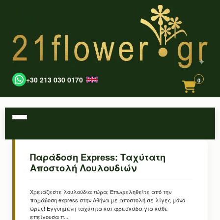
+30 213 030 0170
0
Παράδοση Express: Ταχύτατη
Αποστολή Λουλουδιών
Χρειάζεστε λουλούδια τώρα; Επωφεληθείτε από την
παράδοση express στην Αθήνα με αποστολή σε λίγες μόνο
ώρες! Εγγυημένη ταχύτητα και φρεσκάδα για κάθε
επείγουσα π...