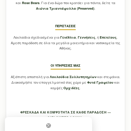
και
. Για ένα δώρο που κρατάει για πάντα, δείτε τα
Rose Bears
.
Aιώνια Τριαντάφυλλα (Preserved)
ΠΕΡΙΣΤΆΣΕΙΣ
Λουλούδια σχεδιασμένα για
,
, ή
.
Γενέθλια
Γεννήσεις
Επετείους
Άμεση παράδοση σε όλα τα μεγάλα μαιευτήρια και νοσοκομεία της
Αθήνας.
ΟΙ ΥΠΗΡΕΣΊΕΣ ΜΑΣ
Αξιόπιστη αποστολή για
και στεφάνια.
Λουλούδια Συλλυπητηρίων
Διακοσμήστε τον επαγγελματικό σας χώρο με
και
Φυτά Γραφείου
κομψές
.
Ορχιδέες
ΦΡΕΣΚΆΔΑ ΚΑΙ ΚΟΜΨΌΤΗΤΑ ΣΕ ΚΆΘΕ ΠΑΡΆΔΟΣΗ —
21FLOWERS ΑΘΉΝΑ.
🍪