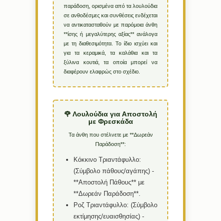
παράδοση, ορισμένα από τα λουλούδια
σε ανθοδέσμες και συνθέσεις ενδέχεται
να αντικατασταθούν με παρόμοια άνθη
**ίσης ή μεγαλύτερης αξίας** ανάλογα
με τη διαθεσιμότητα. Το ίδιο ισχύει και
για τα κεραμικά, τα καλάθια και τα
ξύλινα κουτιά, τα οποία μπορεί να
διαφέρουν ελαφρώς στο σχέδιο.
🌹 Λουλούδια για Αποστολή
με Φρεσκάδα
Τα άνθη που στέλνετε με **Δωρεάν
Παράδοση**:
Κόκκινο Τριαντάφυλλο:
(Σύμβολο πάθους/αγάπης) -
**Αποστολή Πάθους** με
**Δωρεάν Παράδοση**.
Ροζ Τριαντάφυλλο:
(Σύμβολο
εκτίμησης/ευαισθησίας) -