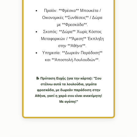
Προϊόν:
**Φρέσκα** Μπουκέτα /
Οικονομικές **Συνθέσεις** / Δώρα
με **Φρεσκάδα**.
Σκοπός:
**Δώρα** Χωρίς Κόστος
Μεταφορικών / **Άμεση** Έκπληξη
στην **Αθήνα**.
Υπηρεσία:
**Δωρεάν Παράδοση**
και **Αποστολή Λουλουδιών**.
📝 Πρόταση Ευχής (για την κάρτα): "Σου
στέλνω αυτά τα λουλούδια, γεμάτα
φρεσκάδα, με δωρεάν παράδοση στην
Αθήνα, γιατί η χαρά σου είναι ανεκτίμητη!
Με αγάπη!"