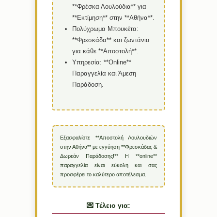
**Φρέσκα Λουλούδια** για
**Εκτίμηση** στην **Αθήνα**.
Πολύχρωμα Μπουκέτα:
**Φρεσκάδα** και ζωντάνια
για κάθε **Αποστολή**.
Υπηρεσία:
**Online**
Παραγγελία και Άμεση
Παράδοση.
Εξασφαλίστε **Αποστολή Λουλουδιών
στην Αθήνα** με εγγύηση **Φρεσκάδας &
Δωρεάν Παράδοσης!** Η **online**
παραγγελία είναι εύκολη και σας
προσφέρει το καλύτερο αποτέλεσμα.
💌 Τέλειο για: