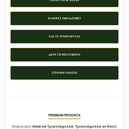
LUXURY ROSE BOXES
ΚΛΑΣΙΚΈΣ ΑΝΘΟΔΈΣΜΕΣ
ΌΛΑ ΤΑ ΤΡΙΑΝΤΆΦΥΛΛΑ
ΔΏΡΑ ΓΙΑ ΝΕΟΓΈΝΝΗΤΑ
ΣΤΕΦΆΝΙΑ ΚΗΔΕΊΑΣ
PREMIUM ΠΡΟΪΌΝΤΑ
Ανακαλύψτε
,
,
Κόκκινα Τριαντάφυλλα
Τριαντάφυλλα σε Κουτί