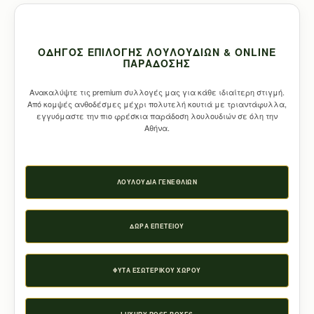
ΟΔΗΓΌΣ ΕΠΙΛΟΓΉΣ ΛΟΥΛΟΥΔΙΏΝ & ONLINE
ΠΑΡΆΔΟΣΗΣ
Ανακαλύψτε τις premium συλλογές μας για κάθε ιδιαίτερη στιγμή.
Από κομψές ανθοδέσμες μέχρι πολυτελή κουτιά με τριαντάφυλλα,
εγγυόμαστε την πιο φρέσκια παράδοση λουλουδιών σε όλη την
Αθήνα.
ΛΟΥΛΟΎΔΙΑ ΓΕΝΕΘΛΊΩΝ
ΔΏΡΑ ΕΠΕΤΕΊΟΥ
ΦΥΤΆ ΕΣΩΤΕΡΙΚΟΎ ΧΏΡΟΥ