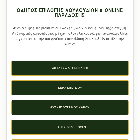
ΟΔΗΓΌΣ ΕΠΙΛΟΓΉΣ ΛΟΥΛΟΥΔΙΏΝ & ONLINE
ΠΑΡΆΔΟΣΗΣ
Ανακαλύψτε τις premium συλλογές μας για κάθε ιδιαίτερη στιγμή.
Από κομψές ανθοδέσμες μέχρι πολυτελή κουτιά με τριαντάφυλλα,
εγγυόμαστε την πιο φρέσκια παράδοση λουλουδιών σε όλη την
Αθήνα.
ΛΟΥΛΟΎΔΙΑ ΓΕΝΕΘΛΊΩΝ
ΔΏΡΑ ΕΠΕΤΕΊΟΥ
ΦΥΤΆ ΕΣΩΤΕΡΙΚΟΎ ΧΏΡΟΥ
LUXURY ROSE BOXES