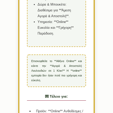
Δώρα & Μπουκέτα:
Διαθέσιμα για **Άμεση
Αγορά & Αποστολή**.
Υπηρεσία:
**Online**
Ευκολία και **Γρήγορη**
Παράδοση.
Επισκεφθείτε το **Αθήνα Online** και
κάντε την **Αγορά & Αποστολή
Λουλουδιών σε 1 Κλικ!** Η **online**
εμπειρία δεν ήταν ποτέ πιο γρήγορη και
εύκολη.
💌 Τέλειο για:
Προϊόν:
**Online** Ανθοδέσμες /