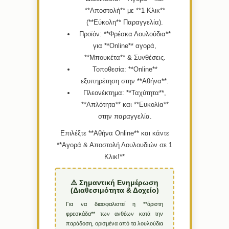
**Αποστολή** με **1 Κλικ**
(**Εύκολη** Παραγγελία).
Προϊόν:
**Φρέσκα Λουλούδια**
για **Online** αγορά,
**Μπουκέτα** & Συνθέσεις.
Τοποθεσία:
**Online**
εξυπηρέτηση στην **Αθήνα**.
Πλεονέκτημα:
**Ταχύτητα**,
**Απλότητα** και **Ευκολία**
στην παραγγελία.
Επιλέξτε **Αθήνα Online** και κάντε
**Αγορά & Αποστολή Λουλουδιών σε 1
Κλικ!**
⚠️ Σημαντική Ενημέρωση
(Διαθεσιμότητα & Δοχείο)
Για να διασφαλιστεί η **άριστη
φρεσκάδα** των ανθέων κατά την
παράδοση, ορισμένα από τα λουλούδια