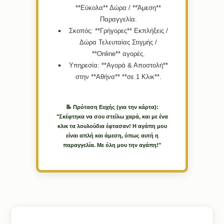
**Εύκολα** Δώρα / **Άμεση**
Παραγγελία.
Σκοπός:
**Γρήγορες** Εκπλήξεις /
Δώρα Τελευταίας Στιγμής /
**Online** αγορές.
Υπηρεσία:
**Αγορά & Αποστολή**
στην **Αθήνα** **σε 1 Κλικ**.
📝 Πρόταση Ευχής (για την κάρτα):
"Σκέφτηκα να σου στείλω χαρά, και με ένα
κλικ τα λουλούδια έφτασαν! Η αγάπη μου
είναι απλή και άμεση, όπως αυτή η
παραγγελία. Με όλη μου την αγάπη!"