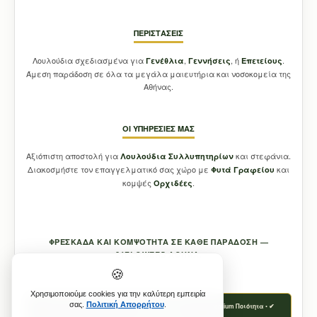
ΠΕΡΙΣΤΆΣΕΙΣ
Λουλούδια σχεδιασμένα για
,
, ή
.
Γενέθλια
Γεννήσεις
Επετείους
Άμεση παράδοση σε όλα τα μεγάλα μαιευτήρια και νοσοκομεία της
Αθήνας.
ΟΙ ΥΠΗΡΕΣΊΕΣ ΜΑΣ
Αξιόπιστη αποστολή για
και στεφάνια.
Λουλούδια Συλλυπητηρίων
Διακοσμήστε τον επαγγελματικό σας χώρο με
και
Φυτά Γραφείου
κομψές
.
Ορχιδέες
ΦΡΕΣΚΆΔΑ ΚΑΙ ΚΟΜΨΌΤΗΤΑ ΣΕ ΚΆΘΕ ΠΑΡΆΔΟΣΗ —
21FLOWERS ΑΘΉΝΑ.
🍪
Χρησιμοποιούμε cookies για την καλύτερη εμπειρία
σας.
Πολιτική Απορρήτου
.
✔ Αυθημερόν Παράδοση • ✔ Φρέσκα Καθημερινά • ✔ Premium Ποιότητα • ✔
Εγγύηση 21flowers