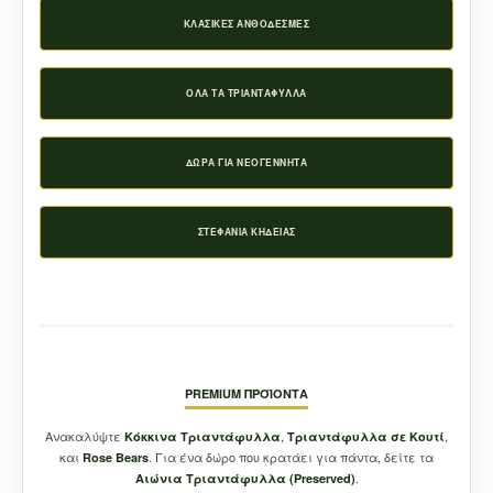
ΚΛΑΣΙΚΈΣ ΑΝΘΟΔΈΣΜΕΣ
ΌΛΑ ΤΑ ΤΡΙΑΝΤΆΦΥΛΛΑ
ΔΏΡΑ ΓΙΑ ΝΕΟΓΈΝΝΗΤΑ
ΣΤΕΦΆΝΙΑ ΚΗΔΕΊΑΣ
PREMIUM ΠΡΟΪΌΝΤΑ
Ανακαλύψτε
,
,
Κόκκινα Τριαντάφυλλα
Τριαντάφυλλα σε Κουτί
και
. Για ένα δώρο που κρατάει για πάντα, δείτε τα
Rose Bears
.
Aιώνια Τριαντάφυλλα (Preserved)