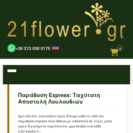
+30 213 030 0170
0
Παράδοση Express: Ταχύτατη
Αποστολή Λουλουδιών
Χρειάζεστε λουλούδια τώρα; Επωφεληθείτε από την
παράδοση express στην Αθήνα με αποστολή σε λίγες μόνο
ώρες! Εγγυημένη ταχύτητα και φρεσκάδα για κάθε
επείγουσα π...