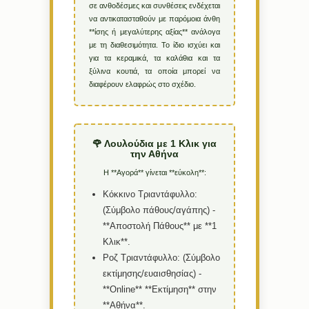
σε ανθοδέσμες και συνθέσεις ενδέχεται
να αντικατασταθούν με παρόμοια άνθη
**ίσης ή μεγαλύτερης αξίας** ανάλογα
με τη διαθεσιμότητα. Το ίδιο ισχύει και
για τα κεραμικά, τα καλάθια και τα
ξύλινα κουτιά, τα οποία μπορεί να
διαφέρουν ελαφρώς στο σχέδιο.
🌹 Λουλούδια με 1 Κλικ για
την Αθήνα
Η **Αγορά** γίνεται **εύκολη**:
Κόκκινο Τριαντάφυλλο:
(Σύμβολο πάθους/αγάπης) -
**Αποστολή Πάθους** με **1
Κλικ**.
Ροζ Τριαντάφυλλο:
(Σύμβολο
εκτίμησης/ευαισθησίας) -
**Online** **Εκτίμηση** στην
**Αθήνα**.