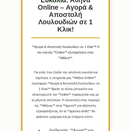
Ευκολία:
Αθήνα
Online – Αγορά &
Αποστολή
Λουλουδιών σε 1
Κλικ!
**Αγορά & Αποστολή Λουλουδιών σε 1 Κλικ**! Η
πιο εύκολη **Online** εξυπηρέτηση στην
**Αθήνα**.
Για εσάς που ζητάτε την απόλυτη ευκολία και
ταχύτητα, η υπηρεσία μας **Αθήνα Online**
προσφέρει **Αγορά & Αποστολή Λουλουδιών σε
1 Κλικ!** Βρείτε το τέλειο μπουκέτο και
ολοκληρώστε την **online** παραγγελία σας με
τη μέγιστη απλότητα. Η αποστολή στην περιοχή
της **Αθήνας** είναι **άμεση** και αξιόπιστη,
εξασφαλίζοντας ότι τα **φρέσκα άνθη** θα
φτάσουν γρήγορα και με ελάχιστο κόπο.
Διαδικασία:
**Αγορά** και