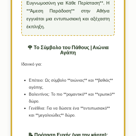
Ευγνωμοσύνη για Κάθε Περίσταση**. Η
**Άμεση Παράδοση** στην Αθήνα
εγγυάται μια εντυπωσιακή και αξέχαστη
έκπληξη.
🌹 Το Σύμβολο του Πάθους | Αιώνια
Αγάπη
Ιδανικό για:
Επέτειο:
Ως σύμβολο **αιώνιας** και **βαθιάς**
αγάπης.
Βαλεντίνος:
Το πιο **ρομαντικό** και **ερωτικό**
δώρο.
Γενέθλια:
Για να δώσετε ένα **εντυπωσιακό**
και **μεγαλειώδες** δώρο.
📝 Πρόταση Ευχής (για την κάρτα):