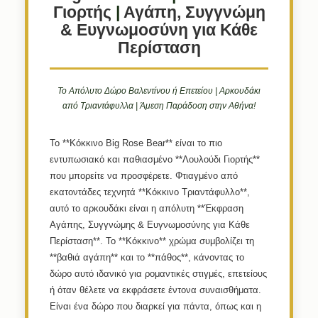
Γιορτής
|
Αγάπη, Συγγνώμη
& Ευγνωμοσύνη για Κάθε
Περίσταση
Το Απόλυτο Δώρο Βαλεντίνου ή Επετείου | Αρκουδάκι
από Τριαντάφυλλα | Άμεση Παράδοση στην Αθήνα!
Το **Κόκκινο Big Rose Bear** είναι το πιο
εντυπωσιακό και παθιασμένο **Λουλούδι Γιορτής**
που μπορείτε να προσφέρετε. Φτιαγμένο από
εκατοντάδες τεχνητά **Κόκκινο Τριαντάφυλλο**,
αυτό το αρκουδάκι είναι η απόλυτη **Έκφραση
Αγάπης, Συγγνώμης & Ευγνωμοσύνης για Κάθε
Περίσταση**. Το **Κόκκινο** χρώμα συμβολίζει τη
**βαθιά αγάπη** και το **πάθος**, κάνοντας το
δώρο αυτό ιδανικό για ρομαντικές στιγμές, επετείους
ή όταν θέλετε να εκφράσετε έντονα συναισθήματα.
Είναι ένα δώρο που διαρκεί για πάντα, όπως και η