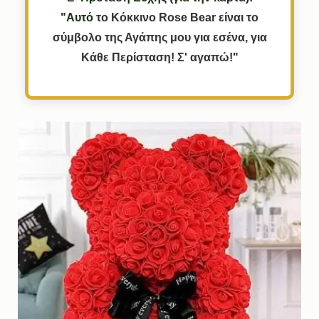
"Αυτό
το
Κόκκινο
Rose
Bear
είναι
το
σύμβολο
της
Αγάπης
μου
για
εσένα,
για
Κάθε
Περίσταση!
Σ'
αγαπώ!
"