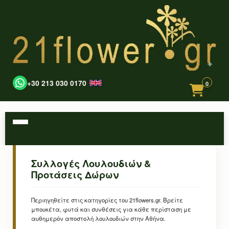
+30 213 030 0170
0
Συλλογές Λουλουδιών &
Προτάσεις Δώρων
Περιηγηθείτε στις κατηγορίες του 21flowers.gr. Βρείτε
μπουκέτα, φυτά και συνθέσεις για κάθε περίσταση με
αυθημερόν αποστολή λουλουδιών στην Αθήνα.