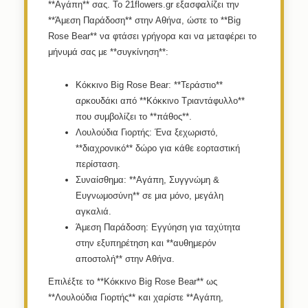
**Αγάπη** σας. Το 21flowers.gr εξασφαλίζει την
**Άμεση Παράδοση** στην Αθήνα, ώστε το **Big
Rose Bear** να φτάσει γρήγορα και να μεταφέρει το
μήνυμά σας με **συγκίνηση**:
Κόκκινο Big Rose Bear:
**Τεράστιο**
αρκουδάκι από **Κόκκινο Τριαντάφυλλο**
που συμβολίζει το **πάθος**.
Λουλούδια Γιορτής:
Ένα ξεχωριστό,
**διαχρονικό** δώρο για κάθε εορταστική
περίσταση.
Συναίσθημα:
**Αγάπη, Συγγνώμη &
Ευγνωμοσύνη** σε μια μόνο, μεγάλη
αγκαλιά.
Άμεση Παράδοση:
Εγγύηση για ταχύτητα
στην εξυπηρέτηση και **αυθημερόν
αποστολή** στην Αθήνα.
Επιλέξτε το **Κόκκινο Big Rose Bear** ως
**Λουλούδια Γιορτής** και χαρίστε **Αγάπη,