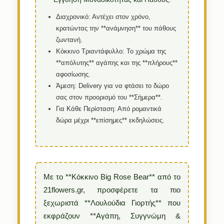
Διαχρονικό:
Αντέχει στον χρόνο,
κρατώντας την **ανάμνηση** του πάθους
ζωντανή.
Κόκκινο Τριαντάφυλλο:
Το χρώμα της
**απόλυτης** αγάπης και της **πλήρους**
αφοσίωσης.
Άμεση:
Delivery για να φτάσει το δώρο
σας στον προορισμό του **Σήμερα**.
Για Κάθε Περίσταση:
Από ρομαντικά
δώρα μέχρι **επίσημες** εκδηλώσεις.
Με το **Κόκκινο Big Rose Bear** από το
21flowers.gr, προσφέρετε τα πιο
ξεχωριστά **Λουλούδια Γιορτής** που
εκφράζουν **Αγάπη, Συγγνώμη &