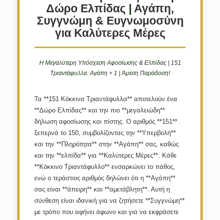
Δώρο Ελπίδας
|
Αγάπη,
Συγγνώμη & Ευγνωμοσύνη
για Καλύτερες Μέρες
Η Μεγαλύτερη Υπόσχεση Αφοσίωσης & Ελπίδας | 151
Τριαντάφυλλα: Αγάπη + 1 | Άμεση Παράδοση!
Τα **151 Κόκκινα Τριαντάφυλλα** αποτελούν ένα
**Δώρο Ελπίδας** και την πιο **μεγαλειώδη**
δήλωση αφοσίωσης και πίστης. Ο αριθμός **151**
ξεπερνά το 150, συμβολίζοντας την **Υπερβολή**
και την **Πληρότητα** στην **Αγάπη** σας, καθώς
και την **ελπίδα** για **Καλύτερες Μέρες**. Κάθε
**Κόκκινο Τριαντάφυλλο** ενσαρκώνει το πάθος,
ενώ ο τεράστιος αριθμός δηλώνει ότι η **Αγάπη**
σας είναι **άπειρη** και **αμετάβλητη**. Αυτή η
σύνθεση είναι ιδανική για να ζητήσετε **Συγγνώμη**
με τρόπο που αφήνει άφωνο και για να εκφράσετε