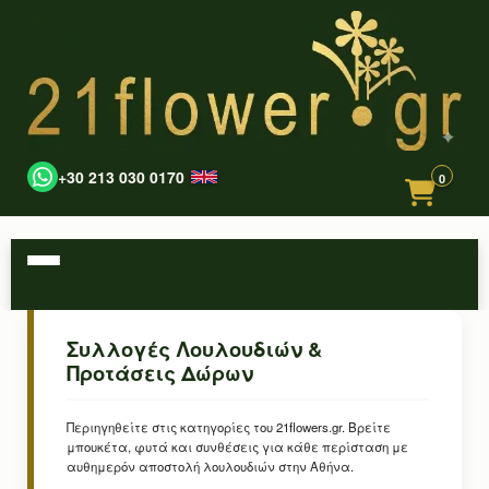
+30 213 030 0170
0
Συλλογές Λουλουδιών &
Προτάσεις Δώρων
Περιηγηθείτε στις κατηγορίες του 21flowers.gr. Βρείτε
μπουκέτα, φυτά και συνθέσεις για κάθε περίσταση με
αυθημερόν αποστολή λουλουδιών στην Αθήνα.