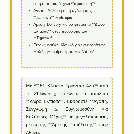
με τρόπο που δείχνει **αφοσίωση**.
Αγάπη:
Δήλωση ότι η αγάπη σας
**ξεπερνά** κάθε όριο.
Άμεση:
Delivery για να φτάσει το **Δώρο
Ελπίδας** στον προορισμό του
**Σήμερα**.
Ευγνωμοσύνη:
Ιδανικό για να εκφράσετε
**πλήρη** εκτίμηση και **σεβασμό**.
Με **151 Κόκκινα Τριαντάφυλλα** από
το 21flowers.gr, στέλνετε το απόλυτο
**Δώρο Ελπίδας**. Εκφράστε **Αγάπη,
Συγγνώμη & Ευγνωμοσύνη για
Καλύτερες Μέρες** με μεγαλοπρέπεια,
μέσω της **Άμεσης Παράδοσης** στην
Αθήνα.