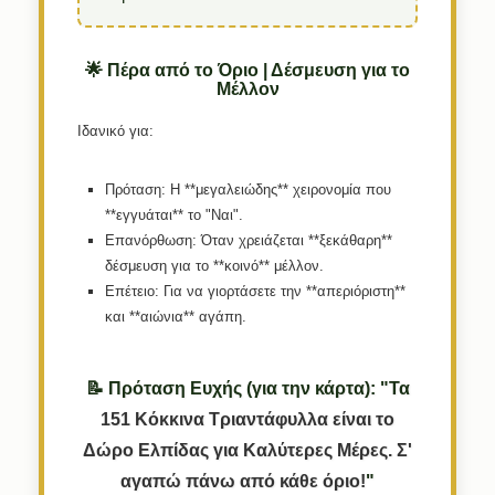
🌟 Πέρα από το Όριο | Δέσμευση για το
Μέλλον
Ιδανικό για:
Πρόταση:
Η **μεγαλειώδης** χειρονομία που
**εγγυάται** το "Ναι".
Επανόρθωση:
Όταν χρειάζεται **ξεκάθαρη**
δέσμευση για το **κοινό** μέλλον.
Επέτειο:
Για να γιορτάσετε την **απεριόριστη**
και **αιώνια** αγάπη.
📝 Πρόταση Ευχής (για την κάρτα): "Τα
151
Κόκκινα
Τριαντάφυλλα
είναι
το
Δώρο
Ελπίδας
για
Καλύτερες
Μέρες.
Σ'
αγαπώ
πάνω
από
κάθε
όριο!
"