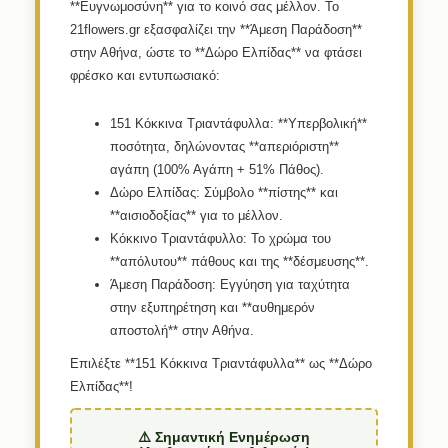
**Ευγνωμοσύνη** για το κοινό σας μέλλον. Το
21flowers.gr εξασφαλίζει την **Άμεση Παράδοση**
στην Αθήνα, ώστε το **Δώρο Ελπίδας** να φτάσει
φρέσκο και εντυπωσιακό:
151 Κόκκινα Τριαντάφυλλα:
**Υπερβολική**
ποσότητα, δηλώνοντας **απεριόριστη**
αγάπη (100% Αγάπη + 51% Πάθος).
Δώρο Ελπίδας:
Σύμβολο **πίστης** και
**αισιοδοξίας** για το μέλλον.
Κόκκινο Τριαντάφυλλο:
Το χρώμα του
**απόλυτου** πάθους και της **δέσμευσης**.
Άμεση Παράδοση:
Εγγύηση για ταχύτητα
στην εξυπηρέτηση και **αυθημερόν
αποστολή** στην Αθήνα.
Επιλέξτε **151 Κόκκινα Τριαντάφυλλα** ως **Δώρο
Ελπίδας**!
⚠️ Σημαντική Ενημέρωση