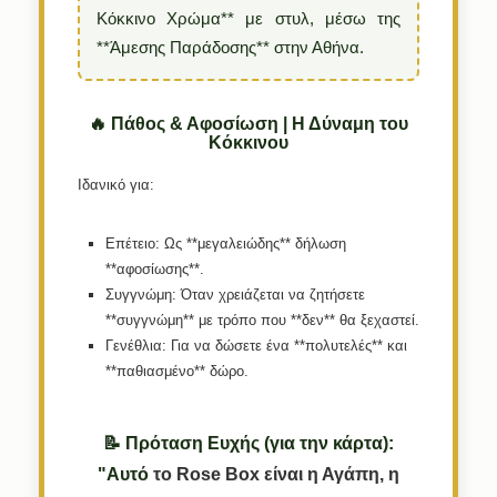
Κόκκινο Χρώμα** με στυλ, μέσω της
**Άμεσης Παράδοσης** στην Αθήνα.
🔥 Πάθος & Αφοσίωση | Η Δύναμη του
Κόκκινου
Ιδανικό για:
Επέτειο:
Ως **μεγαλειώδης** δήλωση
**αφοσίωσης**.
Συγγνώμη:
Όταν χρειάζεται να ζητήσετε
**συγγνώμη** με τρόπο που **δεν** θα ξεχαστεί.
Γενέθλια:
Για να δώσετε ένα **πολυτελές** και
**παθιασμένο** δώρο.
📝 Πρόταση Ευχής (για την κάρτα):
"Αυτό
το
Rose
Box
είναι
η
Αγάπη,
η