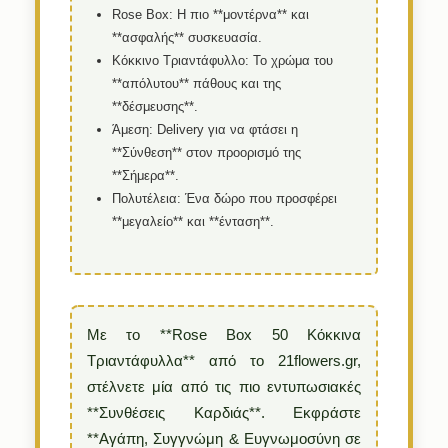
Rose Box:
Η πιο **μοντέρνα** και
**ασφαλής** συσκευασία.
Κόκκινο Τριαντάφυλλο:
Το χρώμα του
**απόλυτου** πάθους και της
**δέσμευσης**.
Άμεση:
Delivery για να φτάσει η
**Σύνθεση** στον προορισμό της
**Σήμερα**.
Πολυτέλεια:
Ένα δώρο που προσφέρει
**μεγαλείο** και **ένταση**.
Με το **Rose Box 50 Κόκκινα
Τριαντάφυλλα** από το 21flowers.gr,
στέλνετε μία από τις πιο εντυπωσιακές
**Συνθέσεις Καρδιάς**. Εκφράστε
**Αγάπη, Συγγνώμη & Ευγνωμοσύνη σε