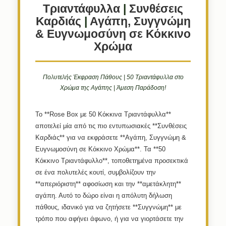
Τριαντάφυλλα
|
Συνθέσεις
Καρδιάς
|
Αγάπη, Συγγνώμη
& Ευγνωμοσύνη σε Κόκκινο
Χρώμα
Πολυτελής Έκφραση Πάθους | 50 Τριαντάφυλλα στο
Χρώμα της Αγάπης | Άμεση Παράδοση!
Το **Rose Box με 50 Κόκκινα Τριαντάφυλλα**
αποτελεί μία από τις πιο εντυπωσιακές **Συνθέσεις
Καρδιάς** για να εκφράσετε **Αγάπη, Συγγνώμη &
Ευγνωμοσύνη σε Κόκκινο Χρώμα**. Τα **50
Κόκκινο Τριαντάφυλλο**, τοποθετημένα προσεκτικά
σε ένα πολυτελές κουτί, συμβολίζουν την
**απεριόριστη** αφοσίωση και την **αμετάκλητη**
αγάπη. Αυτό το δώρο είναι η απόλυτη δήλωση
πάθους, ιδανικό για να ζητήσετε **Συγγνώμη** με
τρόπο που αφήνει άφωνο, ή για να γιορτάσετε την