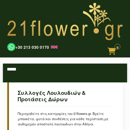
+30 213 030 0170
0
Συλλογές Λουλουδιών &
Προτάσεις Δώρων
Περιηγηθείτε στις κατηγορίες του 21flowers.gr. Βρείτε
μπουκέτα, φυτά και συνθέσεις για κάθε περίσταση με
αυθημερόν αποστολή λουλουδιών στην Αθήνα.