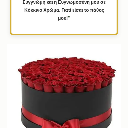
Συγγνώμη
και
η
Ευγνωμοσύνη
μου
σε
Κόκκινο
Χρώμα.
Γιατί
είσαι
το
πάθος
μου!
"