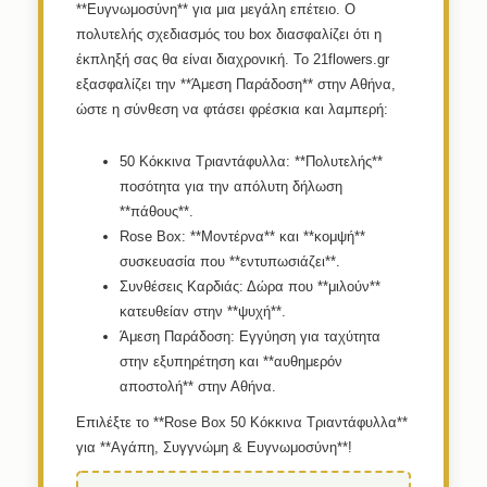
**Ευγνωμοσύνη** για μια μεγάλη επέτειο. Ο
πολυτελής σχεδιασμός του box διασφαλίζει ότι η
έκπληξή σας θα είναι διαχρονική. Το 21flowers.gr
εξασφαλίζει την **Άμεση Παράδοση** στην Αθήνα,
ώστε η σύνθεση να φτάσει φρέσκια και λαμπερή:
50 Κόκκινα Τριαντάφυλλα:
**Πολυτελής**
ποσότητα για την απόλυτη δήλωση
**πάθους**.
Rose Box:
**Μοντέρνα** και **κομψή**
συσκευασία που **εντυπωσιάζει**.
Συνθέσεις Καρδιάς:
Δώρα που **μιλούν**
κατευθείαν στην **ψυχή**.
Άμεση Παράδοση:
Εγγύηση για ταχύτητα
στην εξυπηρέτηση και **αυθημερόν
αποστολή** στην Αθήνα.
Επιλέξτε το **Rose Box 50 Κόκκινα Τριαντάφυλλα**
για **Αγάπη, Συγγνώμη & Ευγνωμοσύνη**!