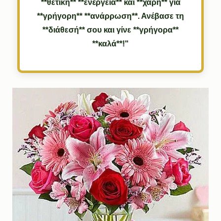
**θετική** **ενέργεια** και **χάρη** για
**γρήγορη** **ανάρρωση**. Ανέβασε τη
**διάθεσή** σου και γίνε **γρήγορα**
**καλά**!"