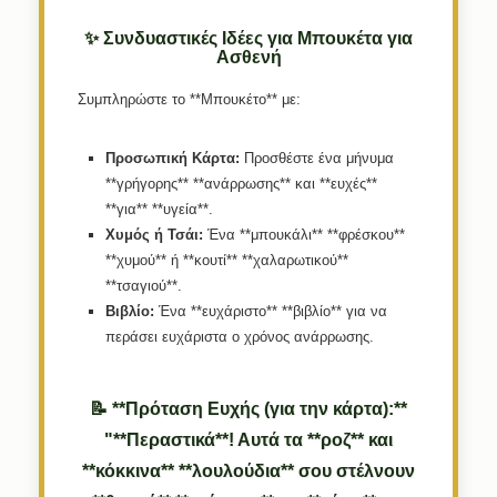
✨ Συνδυαστικές Ιδέες για Μπουκέτα για
Ασθενή
Συμπληρώστε το **Μπουκέτο** με:
Προσωπική Κάρτα:
Προσθέστε ένα μήνυμα
**γρήγορης** **ανάρρωσης** και **ευχές**
**για** **υγεία**.
Χυμός ή Τσάι:
Ένα **μπουκάλι** **φρέσκου**
**χυμού** ή **κουτί** **χαλαρωτικού**
**τσαγιού**.
Βιβλίο:
Ένα **ευχάριστο** **βιβλίο** για να
περάσει ευχάριστα ο χρόνος ανάρρωσης.
📝 **Πρόταση Ευχής (για την κάρτα):**
"**Περαστικά**! Αυτά τα **ροζ** και
**κόκκινα** **λουλούδια** σου στέλνουν