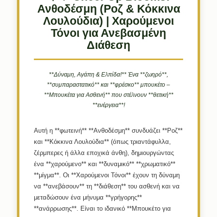
Ανθοδέσμη (Ροζ & Κόκκινα
Λουλούδια) | Χαρούμενοι
Τόνοι για Ανεβασμένη
Διάθεση
**Δύναμη, Αγάπη & Ελπίδα!** Ένα **ζωηρό**,
**συμπαραστατικό** και **φρέσκο** μπουκέτο –
**Μπουκέτα για Ασθενή** που στέλνουν **θετική**
**ενέργεια**!
Αυτή η **φωτεινή** **Ανθοδέσμη** συνδυάζει **Ροζ**
και **Κόκκινα Λουλούδια** (όπως τριαντάφυλλα,
ζέρμπερες ή άλλα εποχικά άνθη), δημιουργώντας
ένα **χαρούμενο** και **δυναμικό** **χρωματικό**
**μίγμα**. Οι **Χαρούμενοι Τόνοι** έχουν τη δύναμη
να **ανεβάσουν** τη **διάθεση** του ασθενή και να
μεταδώσουν ένα μήνυμα **γρήγορης**
**ανάρρωσης**. Είναι το ιδανικό **Μπουκέτο για