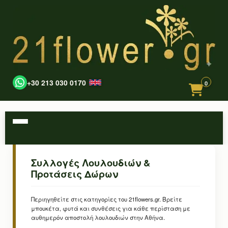
+30 213 030 0170
0
Συλλογές Λουλουδιών &
Προτάσεις Δώρων
Περιηγηθείτε στις κατηγορίες του 21flowers.gr. Βρείτε
μπουκέτα, φυτά και συνθέσεις για κάθε περίσταση με
αυθημερόν αποστολή λουλουδιών στην Αθήνα.