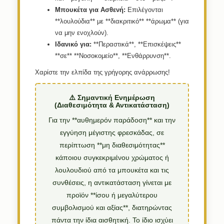
Μπουκέτα για Ασθενή:
Επιλέγονται
**λουλούδια** με **διακριτικό** **άρωμα** (για
να μην ενοχλούν).
Ιδανικό για:
**Περαστικά**, **Επισκέψεις**
**σε** **Νοσοκομείο**, **Ενθάρρυνση**.
Χαρίστε την ελπίδα της γρήγορης ανάρρωσης!
⚠️ Σημαντική Ενημέρωση
(Διαθεσιμότητα & Αντικατάσταση)
Για την **αυθημερόν παράδοση** και την
εγγύηση μέγιστης φρεσκάδας, σε
περίπτωση **μη διαθεσιμότητας**
κάποιου συγκεκριμένου χρώματος ή
λουλουδιού από τα μπουκέτα και τις
συνθέσεις, η αντικατάσταση γίνεται με
προϊόν **ίσου ή μεγαλύτερου
συμβολισμού και αξίας**, διατηρώντας
πάντα την ίδια αισθητική. Το ίδιο ισχύει