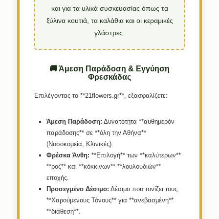
και για τα υλικά συσκευασίας όπως τα
ξύλινα κουτιά, τα καλάθια και οι κεραμικές
γλάστρες.
🚚 Άμεση Παράδοση & Εγγύηση
Φρεσκάδας
Επιλέγοντας το **21flowers.gr**, εξασφαλίζετε:
Άμεση Παράδοση:
Δυνατότητα **αυθημερόν
παράδοσης** σε **όλη την Αθήνα**
(Νοσοκομεία, Κλινικές).
Φρέσκα Άνθη:
**Επιλογή** των **καλύτερων**
**ροζ** και **κόκκινων** **λουλουδιών**
εποχής.
Προσεγμένο Δέσιμο:
Δέσιμο που τονίζει τους
**Χαρούμενους Τόνους** για **ανεβασμένη**
**διάθεση**.