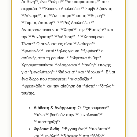
Ασθενή**, ένα **δώρο** **συμπαράστασης** που
εκφράζει: * **Κόκκινα Λουλούδια:** Συμβολίζουν τη
**Δύναμη**, τη **Ζωτικότητα** και τη **Θερμή**
**Συμπαράσταση**. * **Ροζ Λουλούδια:**
Αντιπροσωπεύουν τη **Χαρά**, την **Ευτυχία** και
την **Ευχάριστη** **Διάθεση**. * **Χαρούμενοι
Τόνοι:** Ο συνδυασμός είναι **ιδιαίτερα**
**φωτεινός**, κατάλληλος για να **ξεφύγει** ο
ασθενής από τη ρουτίνα. * **Φρέσκα Άνθη:**
Χρησιμοποιούνται **ολόφρεσκα** **άνθη** εποχής
για **μεγαλύτερη** **διάρκεια** και **άρωμα**. Είναι
ένα δώρο που προσφέρει **αισιοδοξία**,
**φρεσκάδα** και την αίσθηση ότι **είστε** **δίπλα**
του/της.
Διάθεση & Ανάρρωση:
Οι **χαρούμενοι**
**τόνοι** βοηθούν στην **ψυχολογική**
**υποστήριξη**.
Φρέσκα Άνθη:
**Εγγυημένη** **ποιότητα**
και **μεγάλη** **διάρκεια** στο **βάζο**.