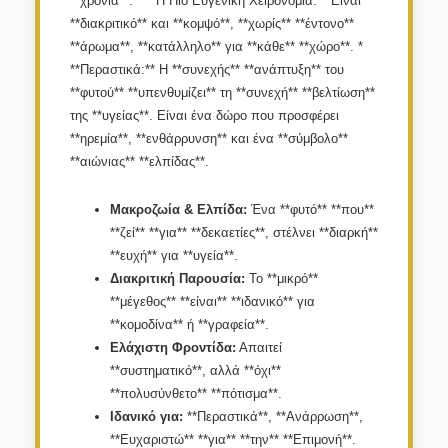
**χρόνια**. * **Η Πιο Ευγενική Χειρονομία:** Είναι
**διακριτικό** και **κομψό**, **χωρίς** **έντονο**
**άρωμα**, **κατάλληλο** για **κάθε** **χώρο**. *
**Περαστικά:** Η **συνεχής** **ανάπτυξη** του
**φυτού** **υπενθυμίζει** τη **συνεχή** **βελτίωση**
της **υγείας**. Είναι ένα δώρο που προσφέρει
**ηρεμία**, **ενθάρρυνση** και ένα **σύμβολο**
**αιώνιας** **ελπίδας**.
Μακροζωία & Ελπίδα:
Ένα **φυτό** **που**
**ζεί** **για** **δεκαετίες**, στέλνει **διαρκή**
**ευχή** για **υγεία**.
Διακριτική Παρουσία:
Το **μικρό**
**μέγεθος** **είναι** **ιδανικό** για
**κομοδίνα** ή **γραφεία**.
Ελάχιστη Φροντίδα:
Απαιτεί
**συστηματικό**, αλλά **όχι**
**πολυσύνθετο** **πότισμα**.
Ιδανικό για:
**Περαστικά**, **Ανάρρωση**,
**Ευχαριστώ** **για** **την** **Επιμονή**.