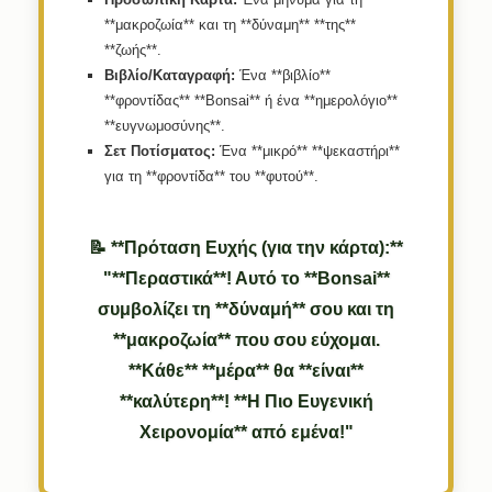
**μακροζωία** και τη **δύναμη** **της**
**ζωής**.
Βιβλίο/Καταγραφή:
Ένα **βιβλίο**
**φροντίδας** **Bonsai** ή ένα **ημερολόγιο**
**ευγνωμοσύνης**.
Σετ Ποτίσματος:
Ένα **μικρό** **ψεκαστήρι**
για τη **φροντίδα** του **φυτού**.
📝 **Πρόταση Ευχής (για την κάρτα):**
"**Περαστικά**! Αυτό το **Bonsai**
συμβολίζει τη **δύναμή** σου και τη
**μακροζωία** που σου εύχομαι.
**Κάθε** **μέρα** θα **είναι**
**καλύτερη**! **Η Πιο Ευγενική
Χειρονομία** από εμένα!"