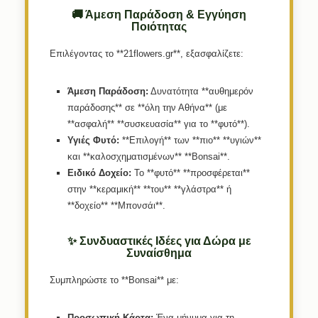
🚚 Άμεση Παράδοση & Εγγύηση
Ποιότητας
Επιλέγοντας το **21flowers.gr**, εξασφαλίζετε:
Άμεση Παράδοση:
Δυνατότητα **αυθημερόν
παράδοσης** σε **όλη την Αθήνα** (με
**ασφαλή** **συσκευασία** για το **φυτό**).
Υγιές Φυτό:
**Επιλογή** των **πιο** **υγιών**
και **καλοσχηματισμένων** **Bonsai**.
Ειδικό Δοχείο:
Το **φυτό** **προσφέρεται**
στην **κεραμική** **του** **γλάστρα** ή
**δοχείο** **Mπονσάι**.
✨ Συνδυαστικές Ιδέες για Δώρα με
Συναίσθημα
Συμπληρώστε το **Bonsai** με:
Προσωπική Κάρτα:
Ένα μήνυμα για τη