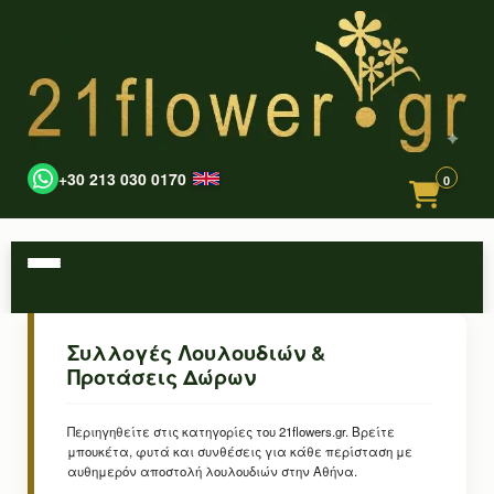
+30 213 030 0170
0
Συλλογές Λουλουδιών &
Προτάσεις Δώρων
Περιηγηθείτε στις κατηγορίες του 21flowers.gr. Βρείτε
μπουκέτα, φυτά και συνθέσεις για κάθε περίσταση με
αυθημερόν αποστολή λουλουδιών στην Αθήνα.