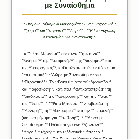
με Συναίσθημα
**Υπομονή, Δύναμη & Μακροζωία!** Ένα **διαχρονικό**,
**μικρό** και **ευγενικό** **Δώρο** – **Η Πιο Ευγενική
Χειρονομία** για **ανάρρωση**!
Το **Φυτό Μπονσάι** είναι ένα **ζωντανό**
**μνημείο** της **υπομονής**, της **δύναμης** και
της **μακροζωίας**, καθιστώντας το ένα από τα πιο
**ουσιαστικά** **Δώρα με Συναίσθημα** για
**Περαστικά**. Το **Bonsai** απαιτεί **φροντίδα**
και **αφοσίωση**, κάτι που **αντικατοπτρίζει** τη
**διαδικασία** της **ανάρρωσης** και την **αξία**
της **ζωής**: * **Φυτό Μπονσάι:** Συμβολίζει τη
**Δύναμη**, τη **Μακροζωία** και την **Επιμονή**
(ιδανικό μήνυμα για **ασθενή**). * **Δώρο με
Συναίσθημα:** Πρόκειται για ένα **ζωντανό**
**έργο** **τέχνης** που **διαρκεί** **πολλά**