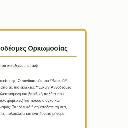
Ανθοδέσμες Ορκωμοσίας
ια μια αξέχαστη στιγμή!
ποφοίτησης. Ο συνδυασμός του **λευκού**
 από τις πιο εκλεκτές **Luxury Ανθοδέσμες
κλεπτυσμένη και βασιλική παλέτα που
λστρομέριες) για πλούσιο όγκο και
ισμός:
Το **Λευκό** σηματοδοτεί τη νέα,
τα, πολυτέλεια και ένα δυνατό μήνυμα