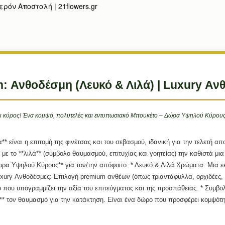
ρόν Αποστολή | 21flowers.gr
n: Ανθοδέσμη (Λευκό & Λιλά) | Luxury 
ι κύρος! Ένα κομψό, πολυτελές και εντυπωσιακό Μπουκέτο – Δώρα Υψηλού Κύρους γ
* είναι η επιτομή της φινέτσας και του σεβασμού, ιδανική για την τελετή α
με το **λιλά** (σύμβολο θαυμασμού, επιτυχίας και γοητείας) την καθιστά μια
ρα Υψηλού Κύρους** για τον/την απόφοιτο: *
Λευκό & Λιλά Χρώματα:
Μια ε
xury Ανθοδέσμες:
Επιλογή premium ανθέων (όπως τριαντάφυλλα, ορχιδέες, α
που υπογραμμίζει την αξία του επιτεύγματος και της προσπάθειας. *
Συμβολ
** τον θαυμασμό για την κατάκτηση. Είναι ένα δώρο που προσφέρει κομψότη