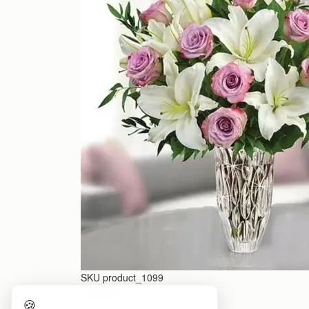
SKU
product_1099
€75.00
🍪