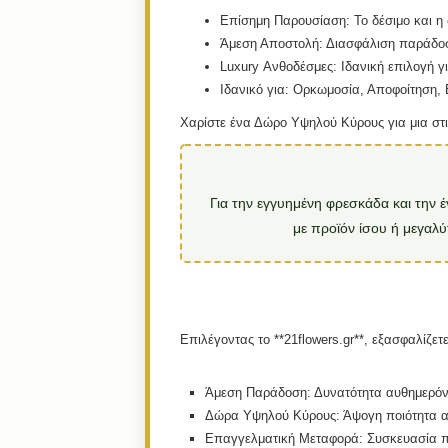
Επίσημη Παρουσίαση:
Το δέσιμο και η
Άμεση Αποστολή:
Διασφάλιση παράδοση
Luxury Ανθοδέσμες:
Ιδανική επιλογή γι
Ιδανικό για:
Ορκωμοσία, Αποφοίτηση, Ε
Χαρίστε ένα Δώρο Υψηλού Κύρους για μια στι
Για την εγγυημένη φρεσκάδα και την 
με προϊόν ίσου ή μεγαλύ
Επιλέγοντας το **21flowers.gr**, εξασφαλίζετε
Άμεση Παράδοση:
Δυνατότητα αυθημερόν
Δώρα Υψηλού Κύρους:
Άψογη ποιότητα αν
Επαγγελματική Μεταφορά:
Συσκευασία πο