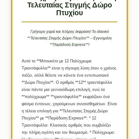
Τελευταίας Στιγμής Δώρο
Πτυχίου
Γρήγορη χαρά και πλήρης έκφραση! Το ιδανικό
**Τελευταίας Στιγμής Δώρο Πτυχίου** – Εγγυημένη
**Παράδοση Express**!
Αυτό το **Μπουκέτο με 12 Πολύχρωμα
Τριαντάφυλλα** είναι η σίγουρη λύση όταν ο χρόνος
πιέζει, αλλά θέλετε να κάνετε ένα εντυπωσιακό
**Δώρο Πτυχίου**. Ο αριθμός **12** τριαντάφυλλα
είναι πάντα μια γενναιόδωρη επιλογή, ενώ τα
**πολύχρωμα** **τριαντάφυλλα** εκφράζουν ένα
φάσμα έντονων, χαρούμενων συναισθημάτων. Είναι
η τέλεια επιλογή για **Τελευταίας Στιγμής Δώρο
Πτυχίου** με **Παράδοση Express**: *
12
Τριαντάφυλλα:
Κλασικός αριθμός που συμβολίζει
την πλήρη αγάπη και τον θαυμασμό. *
Πολύχρωμα: