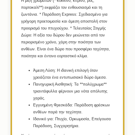
Η μίξη χρωμάτων (**κόκκινο, κίτρινο, ροζ,
πορτοκαλί**) εκφράζει τον ενθουσιασμό και τη
ζωντάνια. *
Παράδοση Express:
Σχεδιασμένο για
γρήγορη προετοιμασία και άμεση αποστολή στον
προορισμό του πτυχιούχου. *
Τελευταίας Στιγμής
Δώρο:
Η αξία του δώρου δεν μειώνεται από τον
περιορισμένο χρόνο, χάρη στην ποιότητα των
ανθέων. Είναι ένα δώρο που προσφέρει ταχύτητα,
ποιότητα και έντονο εορταστικό κλίμα.
Άμεση Λύση:
Η ιδανική επιλογή όταν
χρειάζεται ένα εντυπωσιακό δώρο άμεσα.
Πανηγυρική Αισθητική:
Τα **πολύχρωμα**
τριαντάφυλλα φέρνουν μια νότα απόλυτης
χαράς.
Εγγυημένη Φρεσκάδα:
Παράδοση φρέσκων
ανθέων παρά την ταχύτητα.
Ιδανικό για:
Πτυχίο, Ορκωμοσία, Επείγουσα
Παράδοση, Συγχαρητήρια.