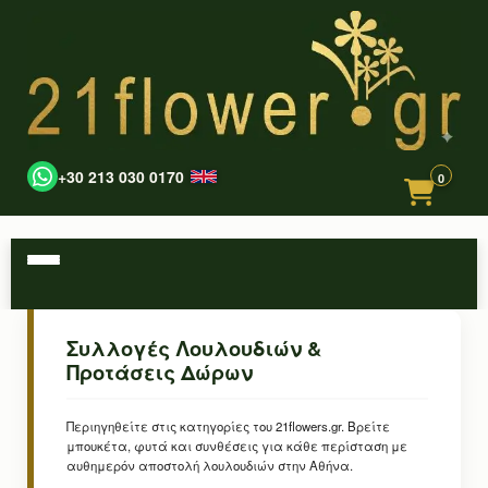
+30 213 030 0170
0
Συλλογές Λουλουδιών &
Προτάσεις Δώρων
Περιηγηθείτε στις κατηγορίες του 21flowers.gr. Βρείτε
μπουκέτα, φυτά και συνθέσεις για κάθε περίσταση με
αυθημερόν αποστολή λουλουδιών στην Αθήνα.