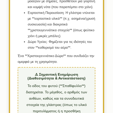
μοιάζουν με σημαίες, προσθέτουν μια γιορτινή
και κομψή νότα (που παραπέμπει στο χιόνι).
Εορταστική Παρουσίαση:
Η γλάστρα ντύνεται
με **εορταστικά υλικά** (π.χ. ασημένια/χρυσή
συσκευασία) και διακριτικά
**χριστουγεννιάτικα στοιχεία** (όπως ψεύτικο
χιόνι ή μικρές μπάλες).
Δώρο Υγείας:
Φημίζεται για τις ιδιότητές του
στον **καθαρισμό του αέρα**.
Ένα **Χριστουγεννιάτικο Δώρο** που συνδυάζει την
ομορφιά με τη χρησιμότητα.
⚠️ Σημαντική Ενημέρωση
(Διαθεσιμότητα & Αντικατάσταση)
Το είδος του φυτού (**Σπαθίφυλλο**)
διατηρείται. Το μέγεθος, ο αριθμός των
ανθέων, καθώς και τα συνοδευτικά
στοιχεία της γλάστρας (όπως το υλικό
περιτυλίγματος ή η προσθήκη