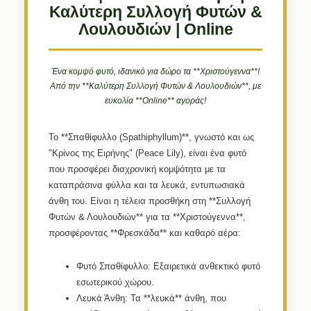
Καλύτερη Συλλογή Φυτών &
Λουλουδιών | Online
Ένα κομψό φυτό, ιδανικό για δώρο τα **Χριστούγεννα**!
Από την **Καλύτερη Συλλογή Φυτών & Λουλουδιών**, με
ευκολία **Online** αγοράς!
Το **Σπαθίφυλλο (Spathiphyllum)**, γνωστό και ως
"Κρίνος της Ειρήνης" (Peace Lily), είναι ένα φυτό
που προσφέρει διαχρονική κομψότητα με τα
καταπράσινα φύλλα και τα λευκά, εντυπωσιακά
άνθη του. Είναι η τέλεια προσθήκη στη **Συλλογή
Φυτών & Λουλουδιών** για τα **Χριστούγεννα**,
προσφέροντας **Φρεσκάδα** και καθαρό αέρα:
Φυτό Σπαθίφυλλο:
Εξαιρετικά ανθεκτικό φυτό
εσωτερικού χώρου.
Λευκά Άνθη:
Τα **λευκά** άνθη, που