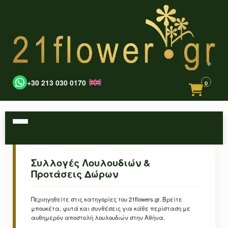
+30 213 030 0170
0
Συλλογές Λουλουδιών &
Προτάσεις Δώρων
Περιηγηθείτε στις κατηγορίες του 21flowers.gr. Βρείτε
μπουκέτα, φυτά και συνθέσεις για κάθε περίσταση με
αυθημερόν αποστολή λουλουδιών στην Αθήνα.