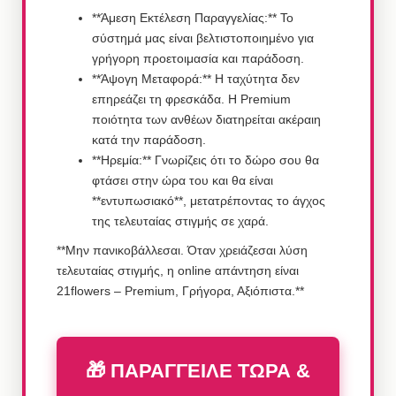
**Άμεση Εκτέλεση Παραγγελίας:** Το
σύστημά μας είναι βελτιστοποιημένο για
γρήγορη προετοιμασία και παράδοση.
**Άψογη Μεταφορά:** Η ταχύτητα δεν
επηρεάζει τη φρεσκάδα. Η Premium
ποιότητα των ανθέων διατηρείται ακέραιη
κατά την παράδοση.
**Ηρεμία:** Γνωρίζεις ότι το δώρο σου θα
φτάσει στην ώρα του και θα είναι
**εντυπωσιακό**, μετατρέποντας το άγχος
της τελευταίας στιγμής σε χαρά.
**Μην πανικοβάλλεσαι. Όταν χρειάζεσαι λύση
τελευταίας στιγμής, η online απάντηση είναι
21flowers – Premium, Γρήγορα, Αξιόπιστα.**
🎁 ΠΑΡΑΓΓΕΙΛΕ ΤΩΡΑ &