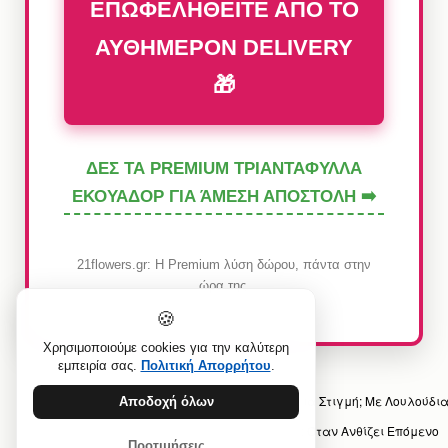
ΕΠΩΦΕΛΗΘΕΙΤΕ ΑΠΟ ΤΟ
ΑΥΘΗΜΕΡΟΝ DELIVERY
🎁
ΔΕΣ ΤΑ PREMIUM ΤΡΙΑΝΤΑΦΥΛΛΑ
ΕΚΟΥΑΔΟΡ ΓΙΑ ΆΜΕΣΗ ΑΠΟΣΤΟΛΗ ➡️
21flowers.gr: Η Premium λύση δώρου, πάντα στην
ώρα της.
🍪
Χρησιμοποιούμε cookies για την καλύτερη
εμπειρία σας.
Πολιτική Απορρήτου
.
Προηγούμενο άρθρο: Πώς Κρατάς Ζωντανή μια Στιγμή; Με Λουλούδι
Αποδοχή όλων
Επόμενο άρθρο: Πότε Ένα Δώρο Είναι Luxury; Όταν Ανθίζει
Επόμενο
Προτιμήσεις