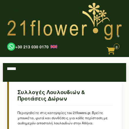
+30 213 030 0170
0
Συλλογές Λουλουδιών &
Προτάσεις Δώρων
Περιηγηθείτε στις κατηγορίες του 21flowers.gr. Βρείτε
μπουκέτα, φυτά και συνθέσεις για κάθε περίσταση με
αυθημερόν αποστολή λουλουδιών στην Αθήνα.