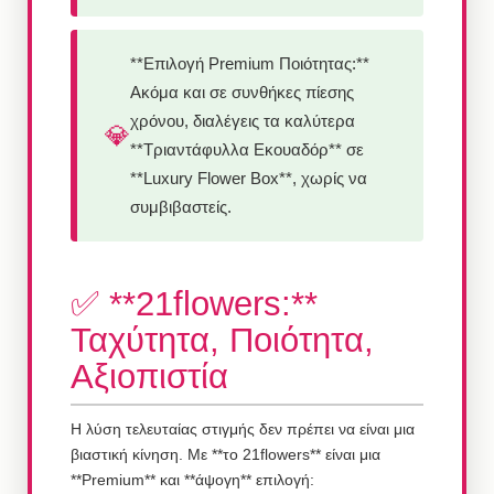
**Επιλογή Premium Ποιότητας:**
Ακόμα και σε συνθήκες πίεσης
χρόνου, διαλέγεις τα καλύτερα
💎
**Τριαντάφυλλα Εκουαδόρ** σε
**Luxury Flower Box**, χωρίς να
συμβιβαστείς.
✅ **21flowers:**
Ταχύτητα, Ποιότητα,
Αξιοπιστία
Η λύση τελευταίας στιγμής δεν πρέπει να είναι μια
βιαστική κίνηση. Με **το 21flowers** είναι μια
**Premium** και **άψογη** επιλογή: