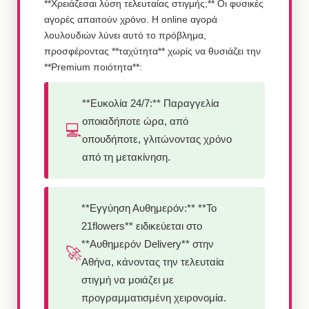
**Χρειάζεσαι λύση τελευταίας στιγμής;** Οι φυσικές
αγορές απαιτούν χρόνο. Η online αγορά
λουλουδιών λύνει αυτό το πρόβλημα,
προσφέροντας **ταχύτητα** χωρίς να θυσιάζει την
**Premium ποιότητα**:
**Ευκολία 24/7:** Παραγγελία
οποιαδήποτε ώρα, από
💻
οπουδήποτε, γλιτώνοντας χρόνο
από τη μετακίνηση.
**Εγγύηση Αυθημερόν:** **Το
21flowers** ειδικεύεται στο
**Αυθημερόν Delivery** στην
🚀
Αθήνα, κάνοντας την τελευταία
στιγμή να μοιάζει με
προγραμματισμένη χειρονομία.