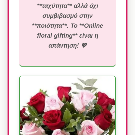
**ταχύτητα** αλλά όχι
συμβιβασμό στην
**ποιότητα**. Το **Online
floral gifting** είναι η
απάντηση! 💖