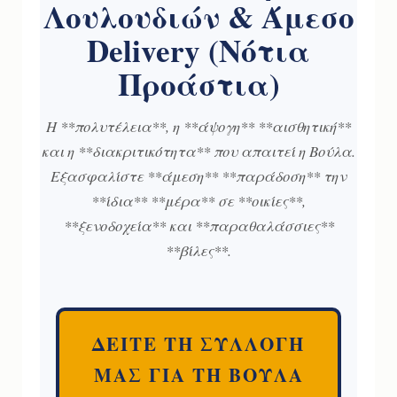
Λουλουδιών & Άμεσο
Delivery (Νότια
Προάστια)
Η **πολυτέλεια**, η **άψογη** **αισθητική**
και η **διακριτικότητα** που απαιτεί η Βούλα.
Εξασφαλίστε **άμεση** **παράδοση** την
**ίδια** **μέρα** σε **οικίες**,
**ξενοδοχεία** και **παραθαλάσσιες**
**βίλες**.
ΔΕΙΤΕ ΤΗ ΣΥΛΛΟΓΗ
ΜΑΣ ΓΙΑ ΤΗ ΒΟΥΛΑ