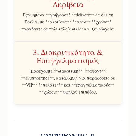
Ακρίβεια
Εγγυημένα **γρήγορο** **delivery** σε όλη τη
Βούλα, με **ακρίβεια** **στον** **χρόνο**
παράδοσης σε πολυτελείς οικίες και ξενοδοχεία.
3. Διακριτικότητα &
Επαγγελματισμός
Παρέχουμε **διακριτική**, **άψογη**
**εξυπηρέτηση**, κατάλληλη για παραδόσεις σε
**VIP** **πελάτες** και **επαγγελματικούς**
**χώρους** υψηλού επιπέδου.