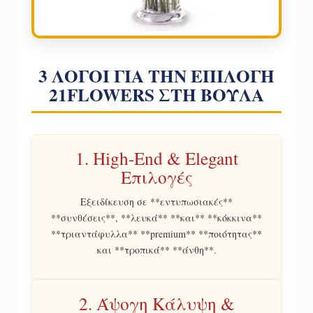
3 ΛΟΓΟΙ ΓΙΑ ΤΗΝ ΕΠΙΛΟΓΗ
21FLOWERS ΣΤΗ ΒΟΥΛΑ
1. High-End & Elegant
Επιλογές
Εξειδίκευση σε **εντυπωσιακές**
**συνθέσεις**, **λευκά** **και** **κόκκινα**
**τριαντάφυλλα** **premium** **ποιότητας**
και **τροπικά** **άνθη**.
2. Άψογη Κάλυψη &