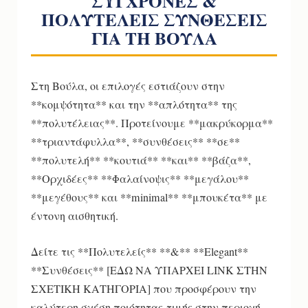
ΣΥΓΧΡΟΝΕΣ &
ΠΟΛΥΤΕΛΕΙΣ ΣΥΝΘΕΣΕΙΣ
ΓΙΑ ΤΗ ΒΟΥΛΑ
Στη Βούλα, οι επιλογές εστιάζουν στην
**κομψότητα** και την **απλότητα** της
**πολυτέλειας**. Προτείνουμε **μακρύκορμα**
**τριαντάφυλλα**, **συνθέσεις** **σε**
**πολυτελή** **κουτιά** **και** **βάζα**,
**Ορχιδέες** **Φαλαίνοψις** **μεγάλου**
**μεγέθους** και **minimal** **μπουκέτα** με
έντονη αισθητική.
Δείτε τις **Πολυτελείς** **&** **Elegant**
**Συνθέσεις** [ΕΔΩ ΝΑ ΥΠΑΡΧΕΙ LINK ΣΤΗΝ
ΣΧΕΤΙΚΗ ΚΑΤΗΓΟΡΙΑ] που προσφέρουν την
καλύτερη σχέση ποιότητας-τιμής στην περιοχή.