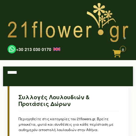
+30 213 030 0170
0
Συλλογές Λουλουδιών &
Προτάσεις Δώρων
Περιηγηθείτε στις κατηγορίες του 21flowers.gr. Βρείτε
μπουκέτα, φυτά και συνθέσεις για κάθε περίσταση με
αυθημερόν αποστολή λουλουδιών στην Αθήνα.