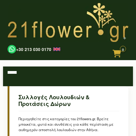
+30 213 030 0170
0
Συλλογές Λουλουδιών &
Προτάσεις Δώρων
Περιηγηθείτε στις κατηγορίες του 21flowers.gr. Βρείτε
μπουκέτα, φυτά και συνθέσεις για κάθε περίσταση με
αυθημερόν αποστολή λουλουδιών στην Αθήνα.