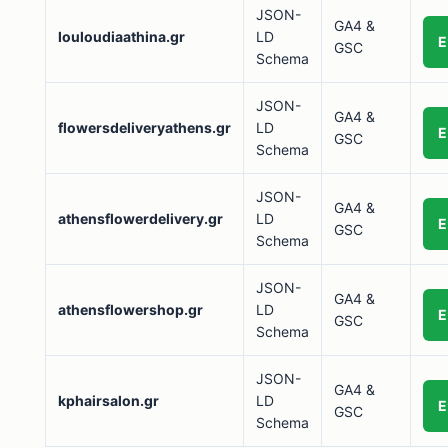
JSON-
GA4 &
louloudiaathina.gr
LD
Ε
GSC
Schema
JSON-
GA4 &
flowersdeliveryathens.gr
LD
Ε
GSC
Schema
JSON-
GA4 &
athensflowerdelivery.gr
LD
Ε
GSC
Schema
JSON-
GA4 &
athensflowershop.gr
LD
Ε
GSC
Schema
JSON-
GA4 &
kphairsalon.gr
LD
Ε
GSC
Schema