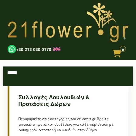
+30 213 030 0170
0
Συλλογές Λουλουδιών &
Προτάσεις Δώρων
Περιηγηθείτε στις κατηγορίες του 21flowers.gr. Βρείτε
μπουκέτα, φυτά και συνθέσεις για κάθε περίσταση με
αυθημερόν αποστολή λουλουδιών στην Αθήνα.