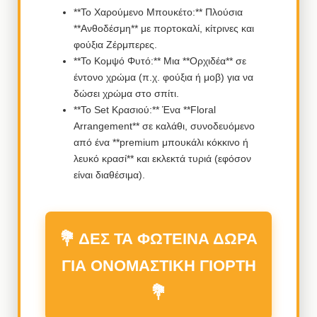
**Το Χαρούμενο Μπουκέτο:** Πλούσια
**Ανθοδέσμη** με πορτοκαλί, κίτρινες και
φούξια Ζέρμπερες.
**Το Κομψό Φυτό:** Μια **Ορχιδέα** σε
έντονο χρώμα (π.χ. φούξια ή μοβ) για να
δώσει χρώμα στο σπίτι.
**Το Set Κρασιού:** Ένα **Floral
Arrangement** σε καλάθι, συνοδευόμενο
από ένα **premium μπουκάλι κόκκινο ή
λευκό κρασί** και εκλεκτά τυριά (εφόσον
είναι διαθέσιμα).
💐 ΔΕΣ ΤΑ ΦΩΤΕΙΝΑ ΔΩΡΑ
ΓΙΑ ΟΝΟΜΑΣΤΙΚΗ ΓΙΟΡΤΗ
💐