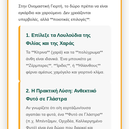
Στην Ονομαστική Γιορτή, το δώρο πρέπει να είναι
εγκάρδιο και χαρούμενο. Δεν χρειάζονται
υπερβολές, αλλά **ποιοτικές επιλογές**:
1. Επίλεξε τα Λουλούδια της
Φιλίας και της Χαράς
Τα **Κίτρινα** (χαρά) και τα **πολύχρωμα**
άνθη είναι ιδανικά. Ένα μπουκέτο με
**Ζέρμπερες**, **Ίριδες**, ή **Ηλίανθους**
φέρνει αμέσως χαμόγελο και γιορτινό κλίμα.
2. Η Πρακτική Λύση: Ανθεκτικό
Φυτό σε Γλάστρα
Αν γνωρίζετε ότι ο/η εορτάζων/ουσα
αγαπάει τα φυτά, ένα **Φυτό σε Γλάστρα**
(π.χ. Μπέντζαμιν, Ορχιδέα, Καλλιεργημένο
Φυτό) είναι ένα δώρο που διαρκεί και