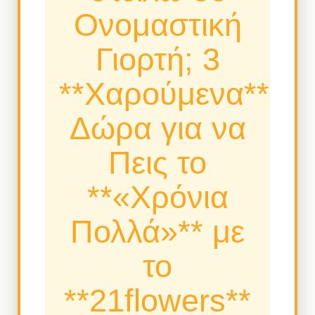
Ονομαστική
Γιορτή; 3
**Χαρούμενα**
Δώρα για να
Πεις το
**«Χρόνια
Πολλά»** με
το
**21flowers**