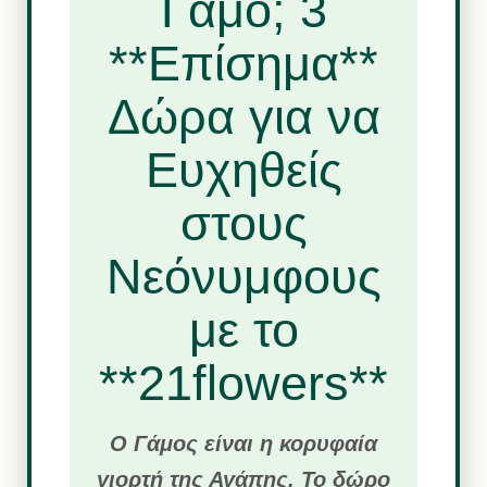
Γάμο; 3
**Επίσημα**
Δώρα για να
Ευχηθείς
στους
Νεόνυμφους
με το
**21flowers**
Ο Γάμος είναι η κορυφαία
γιορτή της Αγάπης. Το δώρο