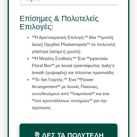
Επίσημες & Πολυτελείς
Επιλογές:
**Η Αριστοκρατική Επιλογή:** Μια **τριπλή
λευκή Ορχιδέα Phalaenopsis** σε πολυτελή
γλάστρα (ασημί ή χρυσή).
**Η Μεγάλη Σύνθεση:** Ένα **γιγαντιαίο
Floral Box** με λευκά τριαντάφυλλα, baby's
breath (γυψοφίλη) και πλούσια πρασινάδα.
**Το Set Γιορτής:** Ένα **Flower
Arrangement** με λευκές Παιώνιες,
συνοδευόμενο από **σαμπάνια** και ένα
**σετ κρυστάλλινων ποτηριών** για την
πρόποση.
🥂 ΔΕΣ ΤΑ ΠΟΛΥΤΕΛΗ