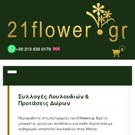
+30 213 030 0170
0
Συλλογές Λουλουδιών &
Προτάσεις Δώρων
Περιηγηθείτε στις κατηγορίες του 21flowers.gr. Βρείτε
μπουκέτα, φυτά και συνθέσεις για κάθε περίσταση με
αυθημερόν αποστολή λουλουδιών στην Αθήνα.