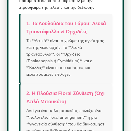
Προτιμήστε δώρα που ταιριάζουν με την
ατμόσφαιρα της τελετής και της δεξίωσης:
1. Τα Λουλούδια του Γάμου: Λευκά
Τριαντάφυλλα & Ορχιδέες
Το **Λευκό** είναι το χρώμα της αγνότητας
και της νέας αρχής. Τα **λευκά
τριαντάφυλλα**, οι **Ορχιδέες
(Phalaenopsis ή Cymbidium)** και οι
**Κάλλες** είναι οι πιο επίσημες και
εκλεπτυσμένες επιλογές.
2. Η Πλούσια Floral Σύνθεση (Όχι
Απλό Μπουκέτο)
Αντί για ένα απλό μπουκέτο, επιλέξτε ένα
**πολυτελές floral arrangement** ή μια
**γιγαντιαία σύνθεση** που θα διακοσμήσει
το χώρο της δεξίωσης ή το σπίτι του