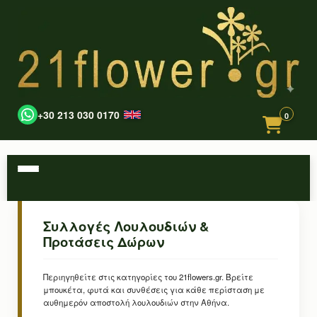
+30 213 030 0170
0
Συλλογές Λουλουδιών &
Προτάσεις Δώρων
Περιηγηθείτε στις κατηγορίες του 21flowers.gr. Βρείτε
μπουκέτα, φυτά και συνθέσεις για κάθε περίσταση με
αυθημερόν αποστολή λουλουδιών στην Αθήνα.