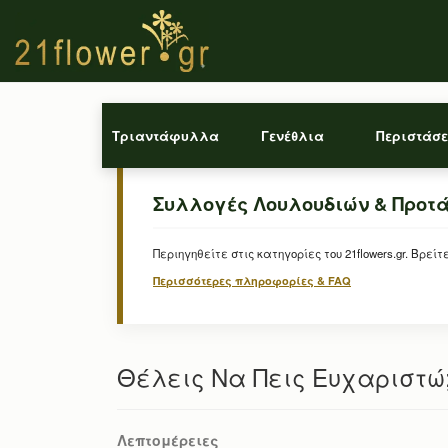
Τριαντάφυλλα
Γενέθλια
Περιστάσε
Συλλογές Λουλουδιών & Προτ
Περιηγηθείτε στις κατηγορίες του 21flowers.gr. Β
Περισσότερες πληροφορίες & FAQ
Θέλεις Να Πεις Ευχαριστώ;
Λεπτομέρειες