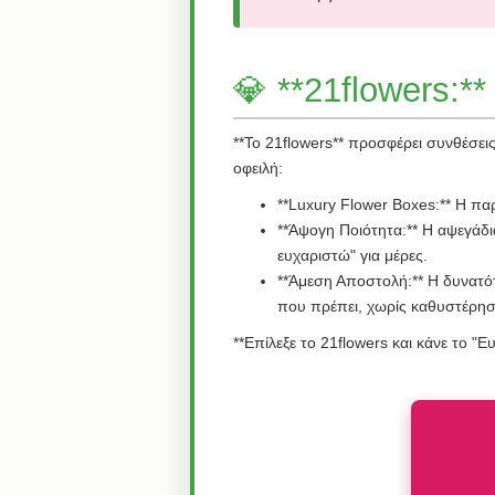
💎 **21flowers:
**Το 21flowers** προσφέρει συνθέσει
οφειλή:
**Luxury Flower Boxes:** Η πα
**Άψογη Ποιότητα:** Η αψεγάδι
ευχαριστώ" για μέρες.
**Άμεση Αποστολή:** Η δυνατότ
που πρέπει, χωρίς καθυστέρησ
**Επίλεξε το 21flowers και κάνε το 