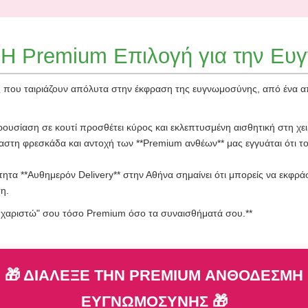
** Η Premium Επιλογή για την Ε
ς που ταιριάζουν απόλυτα στην έκφραση της ευγνωμοσύνης, από ένα απ
ρουσίαση σε κουτί προσθέτει κύρος και εκλεπτυσμένη αισθητική στη χε
αστη φρεσκάδα και αντοχή των **Premium ανθέων** μας εγγυάται ότι το
ητα **Αυθημερόν Delivery** στην Αθήνα σημαίνει ότι μπορείς να εκφρ
η.
"Ευχαριστώ" σου τόσο Premium όσο τα συναισθήματά σου.**
🎁 ΔΙΑΛΕΞΕ ΤΗΝ PREMIUM ΑΝΘΟΔΕΣΜΗ
ΕΥΓΝΩΜΟΣΥΝΗΣ 🎁