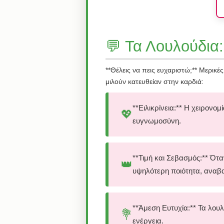
💬 Τα Λουλούδια
**Θέλεις να πεις ευχαριστώ;** Μερικ
μιλούν κατευθείαν στην καρδιά:
**Ειλικρίνεια:** Η χειρονο
💖
ευγνωμοσύνη.
**Τιμή και Σεβασμός:** Ότ
👑
υψηλότερη ποιότητα, αναβ
**Άμεση Ευτυχία:** Τα λου
💐
ενέργεια.