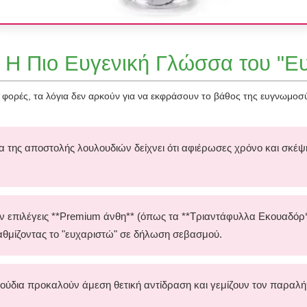
: Η Πιο Ευγενική Γλώσσα του "Ε
ές φορές, τα λόγια δεν αρκούν για να εκφράσουν το βάθος της ευγνωμο
μία της αποστολής λουλουδιών δείχνει ότι αφιέρωσες χρόνο και σκέ
αν επιλέγεις **Premium άνθη** (όπως τα **Τριαντάφυλλα Εκουαδόρ*
αθμίζοντας το "ευχαριστώ" σε δήλωση σεβασμού.
λούδια προκαλούν άμεση θετική αντίδραση και γεμίζουν τον παραλή