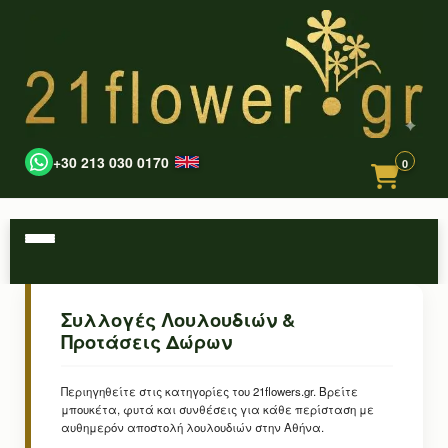
+30 213 030 0170
0
Συλλογές Λουλουδιών &
Προτάσεις Δώρων
Περιηγηθείτε στις κατηγορίες του 21flowers.gr. Βρείτε
μπουκέτα, φυτά και συνθέσεις για κάθε περίσταση με
αυθημερόν αποστολή λουλουδιών στην Αθήνα.