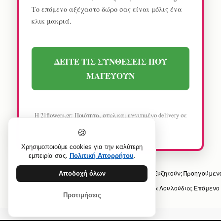
Το επόμενο αξέχαστο δώρο σας είναι μόλις ένα
κλικ μακριά.
ΔΕΙΤΕ ΤΙΣ ΣΥΝΘΕΣΕΙΣ ΠΟΥ
ΜΑΓΕΥΟΥΝ
Η 21flowers.gr: Ποιότητα, στυλ και εγγυημένο delivery σε
κάθε αποστολή.
🍪
Χρησιμοποιούμε cookies για την καλύτερη
εμπειρία σας.
Πολιτική Απορρήτου
.
Προηγούμενο άρθρο: Το Ανθοπωλείο που Όλοι Συζητούν;
Προηγούμεν
Αποδοχή όλων
Επόμενο άρθρο: Πού Βρίσκονται τα Πιο Όμορφα Λουλούδια;
Επόμενο
Προτιμήσεις