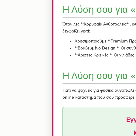
Η Λύση σου για 
Όταν λες **Κορυφαία Ανθοπωλεία**, εν
ξεχωρίζει γιατί:
Χρησιμοποιούμε **Premium Πρώ
**Βραβευμένο Design:** Οι συνθέ
**Άριστες Κριτικές:** Οι χιλιάδ
Η Λύση σου για 
Γιατί να ψάχνεις για φυσικά ανθοπωλεί
online κατάστημα που σου προσφέρει
Εγγ