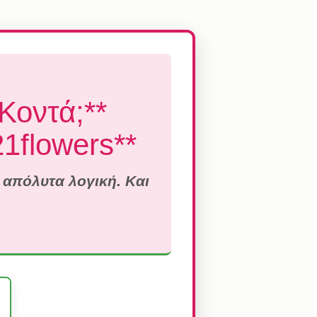
Κοντά;**
1flowers**
 απόλυτα λογική. Και