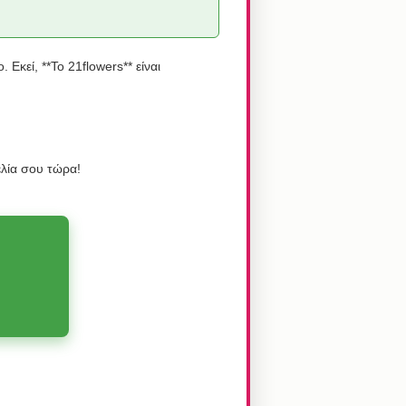
Εκεί, **Το 21flowers** είναι
ελία σου τώρα!