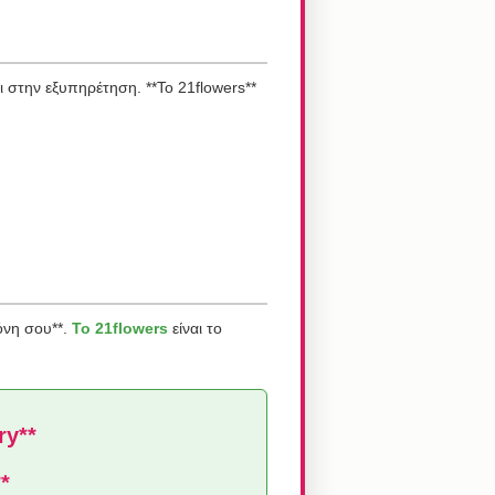
 στην εξυπηρέτηση. **Το 21flowers**
θόνη σου**.
Το 21flowers
είναι το
ry**
*