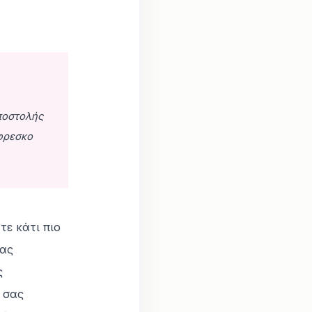
ποστολής
φρεσκο
τε κάτι πιο
ας
ς
 σας