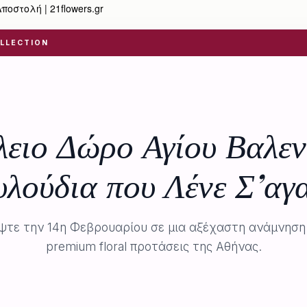
οστολή | 21flowers.gr
LLECTION
λειο Δώρο Αγίου Βαλεν
υλούδια που Λένε Σ’αγ
τε την 14η Φεβρουαρίου σε μια αξέχαστη ανάμνηση μ
premium floral προτάσεις της Αθήνας.