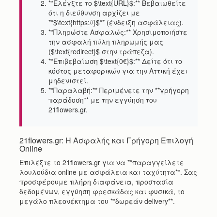
**Ελέγξτε το $\text{URL}$:** Βεβαιωθείτε
ότι η διεύθυνση αρχίζει με
**$\text{https://}$** (ένδειξη ασφάλειας).
**Πληρώστε Ασφαλώς:** Χρησιμοποιήστε
την ασφαλή πύλη πληρωμής μας
($\text{redirect}$ στην τράπεζα).
**Επιβεβαίωση $\text{0€}$:** Δείτε ότι το
κόστος μεταφορικών για την Αττική έχει
μηδενιστεί.
**Παραλαβή:** Περιμένετε την **γρήγορη
παράδοση** με την εγγύηση του
21flowers.gr.
21flowers.gr: Η Ασφαλής και Γρήγορη Επιλογή
Online
Επιλέξτε το 21flowers.gr για να **παραγγείλετε
λουλούδια online με ασφάλεια και ταχύτητα**. Σας
προσφέρουμε πλήρη διαφάνεια, προστασία
δεδομένων, εγγύηση φρεσκάδας και φυσικά, το
μεγάλο πλεονέκτημα του **δωρεάν delivery**.