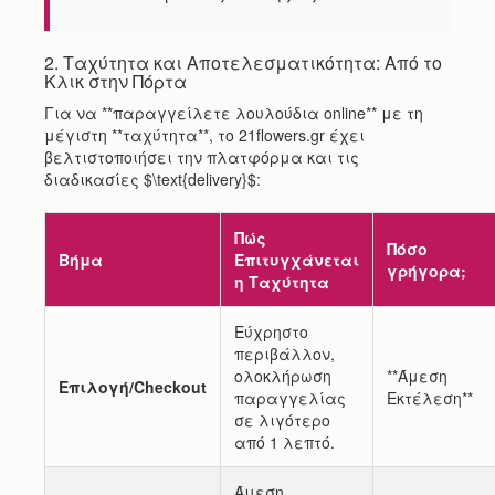
2. Ταχύτητα και Αποτελεσματικότητα: Από το
Κλικ στην Πόρτα
Για να **παραγγείλετε λουλούδια online** με τη
μέγιστη **ταχύτητα**, το 21flowers.gr έχει
βελτιστοποιήσει την πλατφόρμα και τις
διαδικασίες $\text{delivery}$:
Πώς
Πόσο
Βήμα
Επιτυγχάνεται
γρήγορα;
η Ταχύτητα
Εύχρηστο
περιβάλλον,
ολοκλήρωση
**Άμεση
Επιλογή/Checkout
παραγγελίας
Εκτέλεση**
σε λιγότερο
από 1 λεπτό.
Άμεση