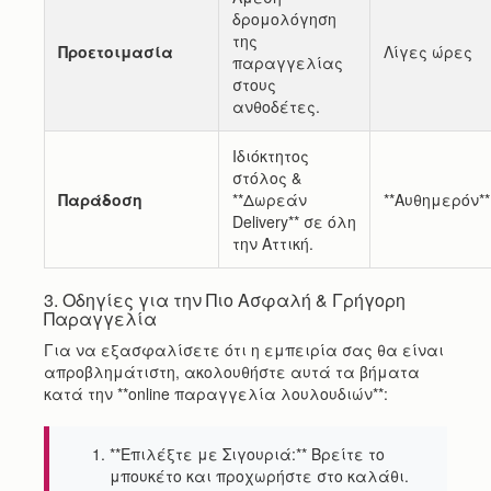
δρομολόγηση
της
Προετοιμασία
Λίγες ώρες
παραγγελίας
στους
ανθοδέτες.
Ιδιόκτητος
στόλος &
Παράδοση
**Δωρεάν
**Αυθημερόν**
Delivery** σε όλη
την Αττική.
3. Οδηγίες για την Πιο Ασφαλή & Γρήγορη
Παραγγελία
Για να εξασφαλίσετε ότι η εμπειρία σας θα είναι
απροβλημάτιστη, ακολουθήστε αυτά τα βήματα
κατά την **online παραγγελία λουλουδιών**:
**Επιλέξτε με Σιγουριά:** Βρείτε το
μπουκέτο και προχωρήστε στο καλάθι.