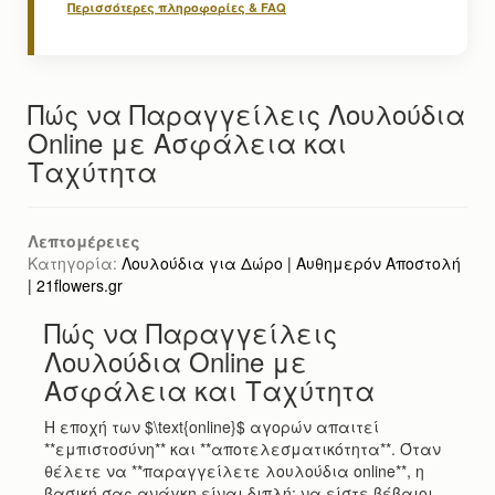
Περισσότερες πληροφορίες & FAQ
Πώς να Παραγγείλεις Λουλούδια
Online με Ασφάλεια και
Ταχύτητα
Λεπτομέρειες
Κατηγορία:
Λουλούδια για Δώρο | Αυθημερόν Αποστολή
| 21flowers.gr
Πώς να Παραγγείλεις
Λουλούδια Online με
Ασφάλεια και Ταχύτητα
Η εποχή των $\text{online}$ αγορών απαιτεί
**εμπιστοσύνη** και **αποτελεσματικότητα**. Όταν
θέλετε να **παραγγείλετε λουλούδια online**, η
βασική σας ανάγκη είναι διπλή: να είστε βέβαιοι