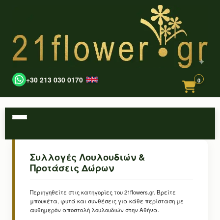
+30 213 030 0170
0
Συλλογές Λουλουδιών &
Προτάσεις Δώρων
Περιηγηθείτε στις κατηγορίες του 21flowers.gr. Βρείτε
μπουκέτα, φυτά και συνθέσεις για κάθε περίσταση με
αυθημερόν αποστολή λουλουδιών στην Αθήνα.