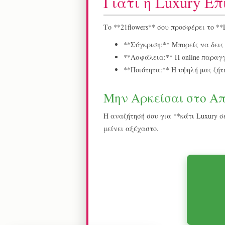
Γιατί η Luxury Επ
Το **21flowers** σου προσφέρει το *
**Σύγκριση:** Μπορείς να δεις 
**Ασφάλεια:** Η online παραγ
**Ποιότητα:** Η υψηλή μας ζήτ
Μην Αρκείσαι στο Απ
Η αναζήτησή σου για **κάτι Luxury σ
μείνει αξέχαστο.