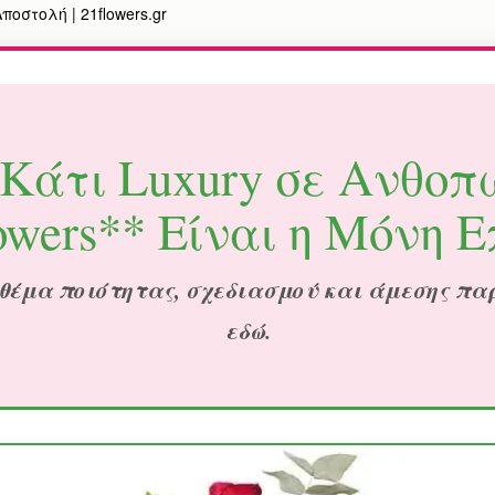
οστολή | 21flowers.gr
Κάτι Luxury σε Ανθοπ
owers** Είναι η Μόνη 
θέμα ποιότητας, σχεδιασμού και άμεσης πα
εδώ.