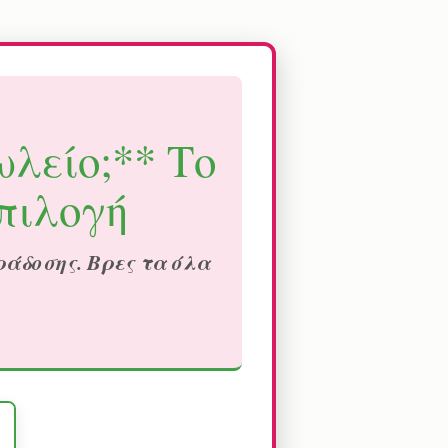
ωλείο;** Το
Επιλογή
ράδοσης. Βρες τα όλα