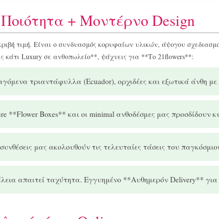
 Ποιότητα + Μοντέρνο Design
ακριβή τιμή. Είναι ο συνδυασμός κορυφαίων υλικών, άψογου σχεδιασμ
 κάτι Luxury σε ανθοπωλείο**, ψάχνεις για **Το 21flowers**:
γόμενα τριαντάφυλλα (Ecuador), ορχιδέες και εξωτικά άνθη με 
ure **Flower Boxes** και οι minimal ανθοδέσμες μας προσδίδουν 
συνθέσεις μας ακολουθούν τις τελευταίες τάσεις του παγκόσμιου f
λεια απαιτεί ταχύτητα. Εγγυημένο **Αυθημερόν Delivery** για 