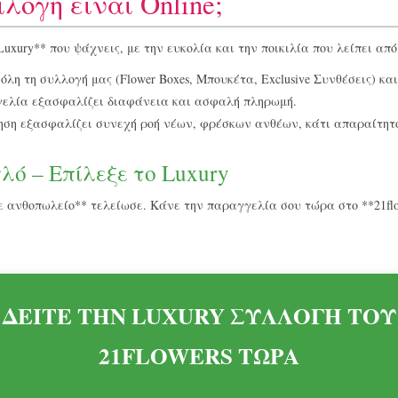
ιλογή είναι Online;
*Luxury** που ψάχνεις, με την ευκολία και την ποικιλία που λείπει 
όλη τη συλλογή μας (Flower Boxes, Μπουκέτα, Exclusive Συνθέσεις) και
γελία εξασφαλίζει διαφάνεια και ασφαλή πληρωμή.
ηση εξασφαλίζει συνεχή ροή νέων, φρέσκων ανθέων, κάτι απαραίτητο
λό – Επίλεξε το Luxury
ε ανθοπωλείο** τελείωσε. Κάνε την παραγγελία σου τώρα στο **21flo
ΔΕΙΤΕ ΤΗΝ LUXURY ΣΥΛΛΟΓΗ ΤΟΥ
21FLOWERS ΤΩΡΑ