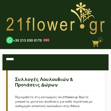
+30 213 030 0170
0
Συλλογές Λουλουδιών &
Προτάσεις Δώρων
Περιηγηθείτε στις κατηγορίες του 21flowers.gr. Βρείτε
μπουκέτα, φυτά και συνθέσεις για κάθε περίσταση με
αυθημερόν αποστολή λουλουδιών στην Αθήνα.