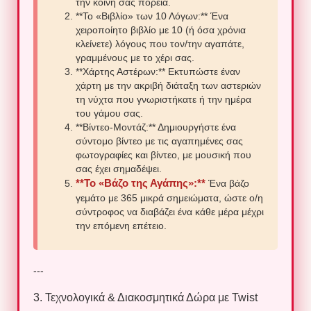
την κοινή σας πορεία.
**Το «Βιβλίο» των 10 Λόγων:** Ένα
χειροποίητο βιβλίο με 10 (ή όσα χρόνια
κλείνετε) λόγους που τον/την αγαπάτε,
γραμμένους με το χέρι σας.
**Χάρτης Αστέρων:** Εκτυπώστε έναν
χάρτη με την ακριβή διάταξη των αστεριών
τη νύχτα που γνωριστήκατε ή την ημέρα
του γάμου σας.
**Βίντεο-Μοντάζ:** Δημιουργήστε ένα
σύντομο βίντεο με τις αγαπημένες σας
φωτογραφίες και βίντεο, με μουσική που
σας έχει σημαδέψει.
**Το «Βάζο της Αγάπης»:**
Ένα βάζο
γεμάτο με 365 μικρά σημειώματα, ώστε ο/η
σύντροφος να διαβάζει ένα κάθε μέρα μέχρι
την επόμενη επέτειο.
---
3. Τεχνολογικά & Διακοσμητικά Δώρα με Twist