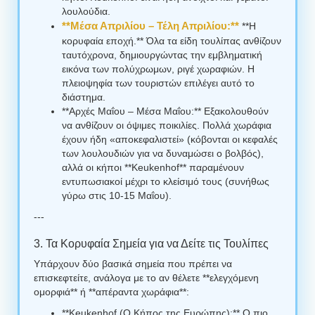
λουλούδια.
**Μέσα Απριλίου – Τέλη Απριλίου:**
**Η
κορυφαία εποχή.** Όλα τα είδη τουλίπας ανθίζουν
ταυτόχρονα, δημιουργώντας την εμβληματική
εικόνα των πολύχρωμων, ριγέ χωραφιών. Η
πλειοψηφία των τουριστών επιλέγει αυτό το
διάστημα.
**Αρχές Μαΐου – Μέσα Μαΐου:** Εξακολουθούν
να ανθίζουν οι όψιμες ποικιλίες. Πολλά χωράφια
έχουν ήδη «αποκεφαλιστεί» (κόβονται οι κεφαλές
των λουλουδιών για να δυναμώσει ο βολβός),
αλλά οι κήποι **Keukenhof** παραμένουν
εντυπωσιακοί μέχρι το κλείσιμό τους (συνήθως
γύρω στις 10-15 Μαΐου).
---
3. Τα Κορυφαία Σημεία για να Δείτε τις Τουλίπες
Υπάρχουν δύο βασικά σημεία που πρέπει να
επισκεφτείτε, ανάλογα με το αν θέλετε **ελεγχόμενη
ομορφιά** ή **απέραντα χωράφια**:
**Keukenhof (Ο Κήπος της Ευρώπης):** Ο πιο