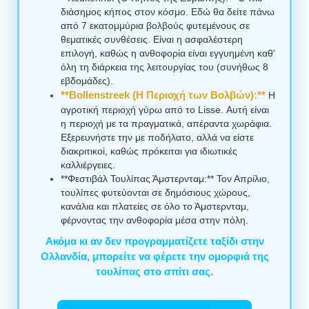
διάσημος κήπος στον κόσμο. Εδώ θα δείτε πάνω
από 7 εκατομμύρια βολβούς φυτεμένους σε
θεματικές συνθέσεις. Είναι η ασφαλέστερη
επιλογή, καθώς η ανθοφορία είναι εγγυημένη καθ'
όλη τη διάρκεια της λειτουργίας του (συνήθως 8
εβδομάδες).
**Bollenstreek (Η Περιοχή των Βολβών):**
Η
αγροτική περιοχή γύρω από το Lisse. Αυτή είναι
η περιοχή με τα πραγματικά, απέραντα χωράφια.
Εξερευνήστε την με ποδήλατο, αλλά να είστε
διακριτικοί, καθώς πρόκειται για ιδιωτικές
καλλιέργειες.
**Φεστιβάλ Τουλίπας Άμστερνταμ:** Τον Απρίλιο,
τουλίπες φυτεύονται σε δημόσιους χώρους,
κανάλια και πλατείες σε όλο το Άμστερνταμ,
φέρνοντας την ανθοφορία μέσα στην πόλη.
Ακόμα κι αν δεν προγραμματίζετε ταξίδι στην
Ολλανδία, μπορείτε να φέρετε την ομορφιά της
τουλίπας στο σπίτι σας.