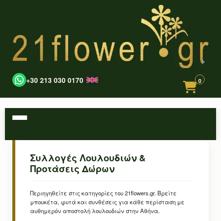
+30 213 030 0170
0
Συλλογές Λουλουδιών &
Προτάσεις Δώρων
Περιηγηθείτε στις κατηγορίες του 21flowers.gr. Βρείτε
μπουκέτα, φυτά και συνθέσεις για κάθε περίσταση με
αυθημερόν αποστολή λουλουδιών στην Αθήνα.