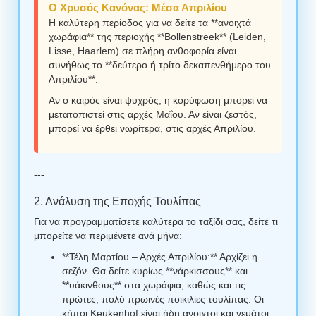
Ο Χρυσός Κανόνας: Μέσα Απριλίου
Η καλύτερη περίοδος για να δείτε τα **ανοιχτά
χωράφια** της περιοχής **Bollenstreek** (Leiden,
Lisse, Haarlem) σε πλήρη ανθοφορία είναι
συνήθως το **δεύτερο ή τρίτο δεκαπενθήμερο του
Απριλίου**.
Αν ο καιρός είναι ψυχρός, η κορύφωση μπορεί να
μετατοπιστεί στις αρχές Μαΐου. Αν είναι ζεστός,
μπορεί να έρθει νωρίτερα, στις αρχές Απριλίου.
---
2. Ανάλυση της Εποχής Τουλίπας
Για να προγραμματίσετε καλύτερα το ταξίδι σας, δείτε τι
μπορείτε να περιμένετε ανά μήνα:
**Τέλη Μαρτίου – Αρχές Απριλίου:** Αρχίζει η
σεζόν. Θα δείτε κυρίως **νάρκισσους** και
**υάκινθους** στα χωράφια, καθώς και τις
πρώτες, πολύ πρωινές ποικιλίες τουλίπας. Οι
κήποι Keukenhof είναι ήδη ανοιχτοί και γεμάτοι