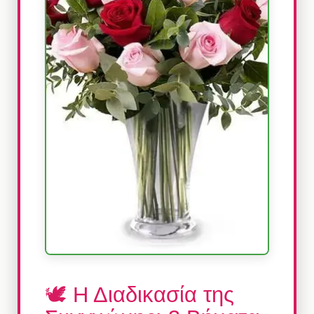
🕊️ Η Διαδικασία της