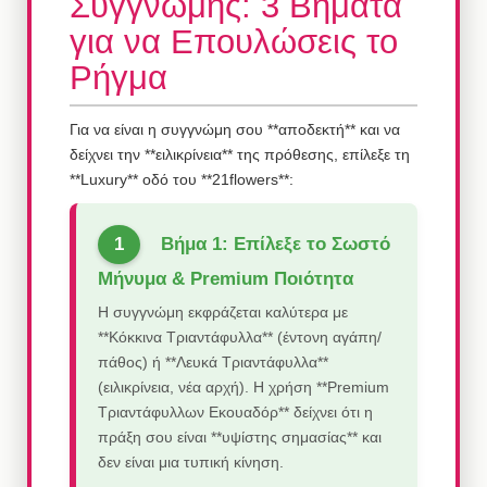
Συγγνώμης: 3 Βήματα
για να Επουλώσεις το
Ρήγμα
Για να είναι η συγγνώμη σου **αποδεκτή** και να
δείχνει την **ειλικρίνεια** της πρόθεσης, επίλεξε τη
**Luxury** οδό του **21flowers**:
Βήμα 1: Επίλεξε το Σωστό
Μήνυμα & Premium Ποιότητα
Η συγγνώμη εκφράζεται καλύτερα με
**Κόκκινα Τριαντάφυλλα** (έντονη αγάπη/
πάθος) ή **Λευκά Τριαντάφυλλα**
(ειλικρίνεια, νέα αρχή). Η χρήση **Premium
Τριαντάφυλλων Εκουαδόρ** δείχνει ότι η
πράξη σου είναι **υψίστης σημασίας** και
δεν είναι μια τυπική κίνηση.