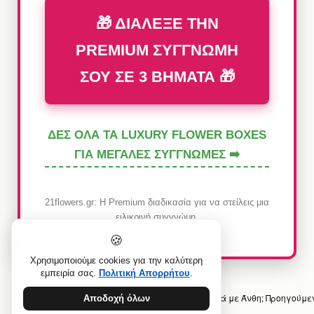
🎁 ΔΙΑΛΕΞΕ ΤΗΝ
PREMIUM ΣΥΓΓΝΩΜΗ
ΣΟΥ ΣΕ 3 ΒΗΜΑΤΑ 🎁
ΔΕΣ ΟΛΑ ΤΑ LUXURY FLOWER BOXES
ΓΙΑ ΜΕΓΑΛΕΣ ΣΥΓΓΝΩΜΕΣ ➡️
21flowers.gr: Η Premium διαδικασία για να στείλεις μια
ειλικρινή συγγνώμη.
🍪
Χρησιμοποιούμε cookies για την καλύτερη
εμπειρία σας.
Πολιτική Απορρήτου
.
Προηγούμενο άρθρο: Πώς στέλνω Χρόνια Πολλά με Άνθη;
Προηγούμε
Αποδοχή όλων