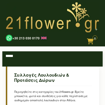
+30 213 030 0170
0
Συλλογές Λουλουδιών &
Προτάσεις Δώρων
Περιηγηθείτε στις κατηγορίες του 21flowers.gr. Βρείτε
μπουκέτα, φυτά και συνθέσεις για κάθε περίσταση με
αυθημερόν αποστολή λουλουδιών στην Αθήνα.