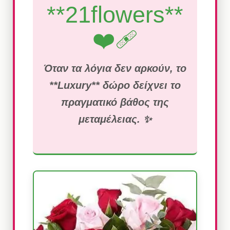
**21flowers**
❤️‍🩹
Όταν τα λόγια δεν αρκούν, το
**Luxury** δώρο δείχνει το
πραγματικό βάθος της
μεταμέλειας. ✨