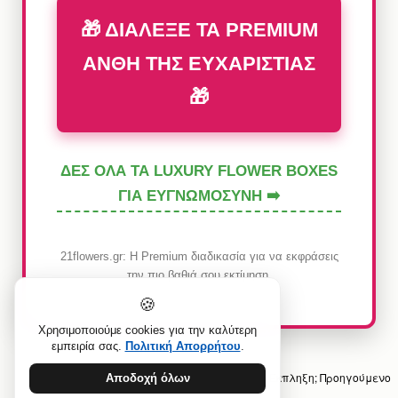
🎁 ΔΙΑΛΕΞΕ ΤΑ PREMIUM
ΑΝΘΗ ΤΗΣ ΕΥΧΑΡΙΣΤΙΑΣ
🎁
ΔΕΣ ΟΛΑ ΤΑ LUXURY FLOWER BOXES
ΓΙΑ ΕΥΓΝΩΜΟΣΥΝΗ ➡️
21flowers.gr: Η Premium διαδικασία για να εκφράσεις
την πιο βαθιά σου εκτίμηση.
🍪
Χρησιμοποιούμε cookies για την καλύτερη
εμπειρία σας.
Πολιτική Απορρήτου
.
Προηγούμενο άρθρο: Πώς στέλνω Ρομαντική Έκπληξη;
Προηγούμενο
Αποδοχή όλων