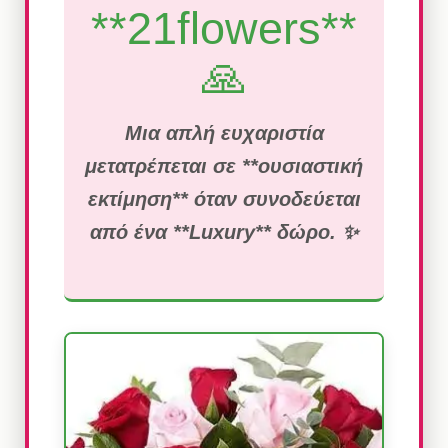
**21flowers**
🙏
Μια απλή ευχαριστία
μετατρέπεται σε **ουσιαστική
εκτίμηση** όταν συνοδεύεται
από ένα **Luxury** δώρο. ✨