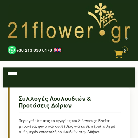
+30 213 030 0170
0
Συλλογές Λουλουδιών &
Προτάσεις Δώρων
Περιηγηθείτε στις κατηγορίες του 21flowers.gr. Βρείτε
μπουκέτα, φυτά και συνθέσεις για κάθε περίσταση με
αυθημερόν αποστολή λουλουδιών στην Αθήνα.