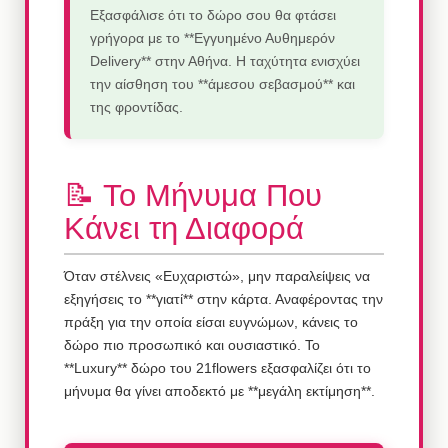
Εξασφάλισε ότι το δώρο σου θα φτάσει
γρήγορα με το **Εγγυημένο Αυθημερόν
Delivery** στην Αθήνα. Η ταχύτητα ενισχύει
την αίσθηση του **άμεσου σεβασμού** και
της φροντίδας.
📝 Το Μήνυμα Που
Κάνει τη Διαφορά
Όταν στέλνεις «Ευχαριστώ», μην παραλείψεις να
εξηγήσεις το **γιατί** στην κάρτα. Αναφέροντας την
πράξη για την οποία είσαι ευγνώμων, κάνεις το
δώρο πιο προσωπικό και ουσιαστικό. Το
**Luxury** δώρο του 21flowers εξασφαλίζει ότι το
μήνυμα θα γίνει αποδεκτό με **μεγάλη εκτίμηση**.