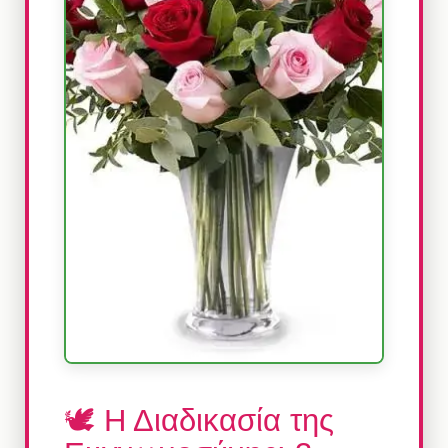
🕊️ Η Διαδικασία της