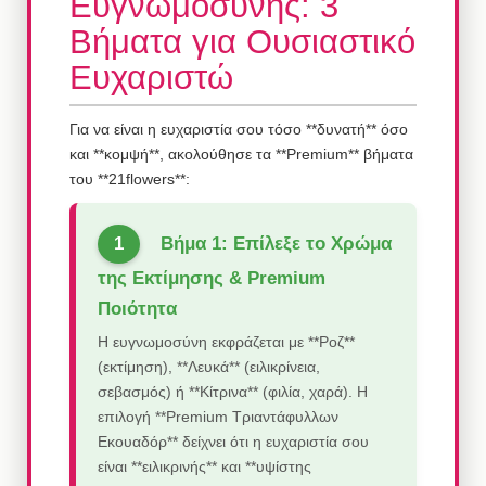
Ευγνωμοσύνης: 3
Βήματα για Ουσιαστικό
Ευχαριστώ
Για να είναι η ευχαριστία σου τόσο **δυνατή** όσο
και **κομψή**, ακολούθησε τα **Premium** βήματα
του **21flowers**:
Βήμα 1: Επίλεξε το Χρώμα
της Εκτίμησης & Premium
Ποιότητα
Η ευγνωμοσύνη εκφράζεται με **Ροζ**
(εκτίμηση), **Λευκά** (ειλικρίνεια,
σεβασμός) ή **Κίτρινα** (φιλία, χαρά). Η
επιλογή **Premium Τριαντάφυλλων
Εκουαδόρ** δείχνει ότι η ευχαριστία σου
είναι **ειλικρινής** και **υψίστης