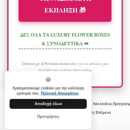
ΕΚΠΛΗΞΗ 🎁
ΔΕΣ ΟΛΑ ΤΑ LUXURY FLOWER BOXES
& ΣΥΝΟΔΕΥΤΙΚΑ ➡️
21flowers.gr: Η Premium διαδικασία για να στείλεις μια
έκπληξη που αντέχει στον χρόνο.
🍪
Χρησιμοποιούμε cookies για την καλύτερη
εμπειρία σας.
Πολιτική Απορρήτου
.
Προηγούμενο άρθρο: Πώς στέλνω Συγγνώμη με Λουλούδια;
Προηγού
Αποδοχή όλων
Επόμενο άρθρο: Πώς στέλνω Χαμόγελα με Άνθη;
Επόμενο
Προτιμήσεις