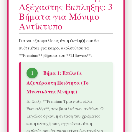
Αξέχαστης Έκπληξης: 3
Βήματα για Μόνιμο
Αντίκτυπο
Για να εξασφαλίσεις ότι η έκπληξή σου θα
συζητιέται για καιρό, ακολούθησε τα
**Premium** βήματα του **21flowers**:
Βήμα 1: Επίλεξε
Αξεπέραστη Ποιότητα (Το
Μυστικό της Μνήμης)
Επίλεξε **Premium Τριαντάφυλλα
Εκουαδόρ**, τον βασιλιά των ανθέων. Ο
μεγάλος όγκος, η ένταση του χρώματος
και η αντοχή τους εγγυώνται ότι η
έκπληξή σου θα παραμείνει ζωντανή για