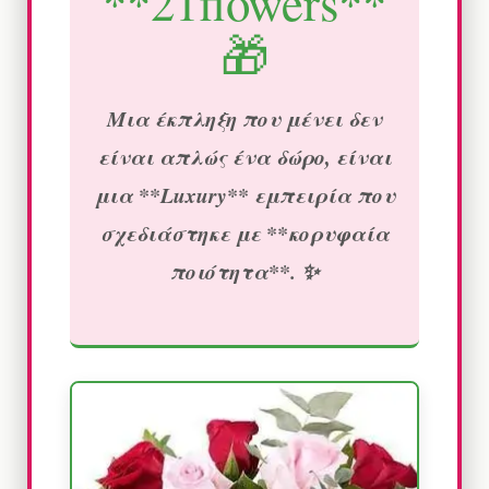
**21flowers**
🎁
Μια έκπληξη που μένει δεν
είναι απλώς ένα δώρο, είναι
μια **Luxury** εμπειρία που
σχεδιάστηκε με **κορυφαία
ποιότητα**. ✨