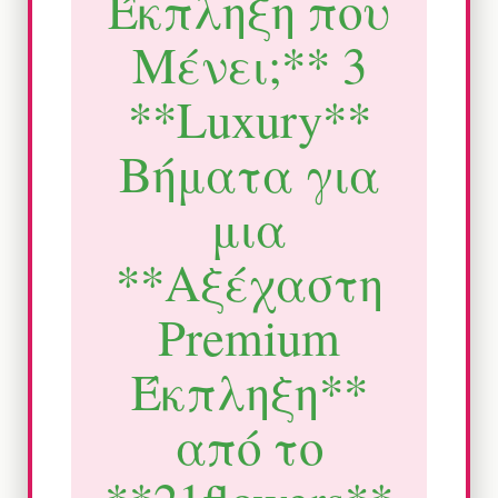
Έκπληξη που
Μένει;** 3
**Luxury**
Βήματα για
μια
**Αξέχαστη
Premium
Έκπληξη**
από το