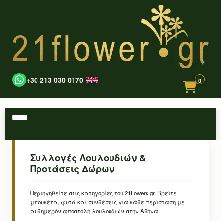
+30 213 030 0170
0
Συλλογές Λουλουδιών &
Προτάσεις Δώρων
Περιηγηθείτε στις κατηγορίες του 21flowers.gr. Βρείτε
μπουκέτα, φυτά και συνθέσεις για κάθε περίσταση με
αυθημερόν αποστολή λουλουδιών στην Αθήνα.