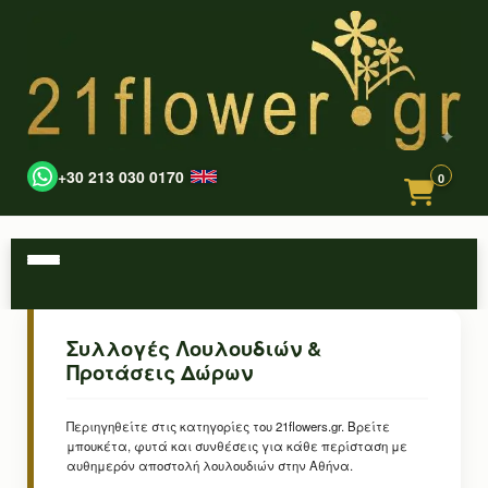
+30 213 030 0170
0
Συλλογές Λουλουδιών &
Προτάσεις Δώρων
Περιηγηθείτε στις κατηγορίες του 21flowers.gr. Βρείτε
μπουκέτα, φυτά και συνθέσεις για κάθε περίσταση με
αυθημερόν αποστολή λουλουδιών στην Αθήνα.