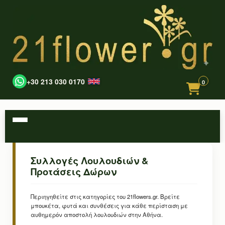
+30 213 030 0170
0
Συλλογές Λουλουδιών &
Προτάσεις Δώρων
Περιηγηθείτε στις κατηγορίες του 21flowers.gr. Βρείτε
μπουκέτα, φυτά και συνθέσεις για κάθε περίσταση με
αυθημερόν αποστολή λουλουδιών στην Αθήνα.