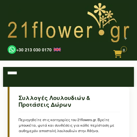
+30 213 030 0170
0
Συλλογές Λουλουδιών &
Προτάσεις Δώρων
Περιηγηθείτε στις κατηγορίες του 21flowers.gr. Βρείτε
μπουκέτα, φυτά και συνθέσεις για κάθε περίσταση με
αυθημερόν αποστολή λουλουδιών στην Αθήνα.