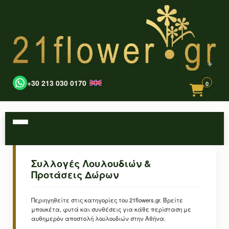
+30 213 030 0170
0
Συλλογές Λουλουδιών &
Προτάσεις Δώρων
Περιηγηθείτε στις κατηγορίες του 21flowers.gr. Βρείτε
μπουκέτα, φυτά και συνθέσεις για κάθε περίσταση με
αυθημερόν αποστολή λουλουδιών στην Αθήνα.