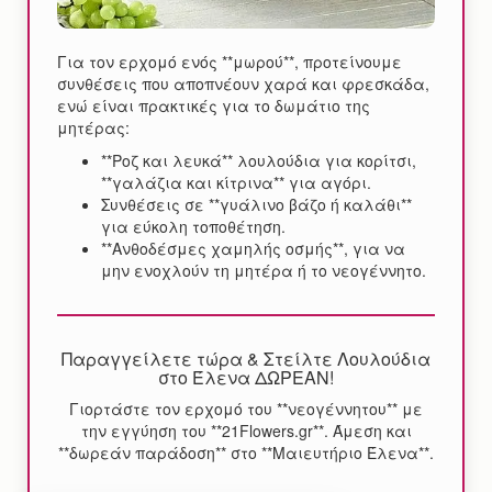
Για τον ερχομό ενός **μωρού**, προτείνουμε
συνθέσεις που αποπνέουν χαρά και φρεσκάδα,
ενώ είναι πρακτικές για το δωμάτιο της
μητέρας:
**Ροζ και λευκά** λουλούδια για κορίτσι,
**γαλάζια και κίτρινα** για αγόρι.
Συνθέσεις σε **γυάλινο βάζο ή καλάθι**
για εύκολη τοποθέτηση.
**Ανθοδέσμες χαμηλής οσμής**, για να
μην ενοχλούν τη μητέρα ή το νεογέννητο.
Παραγγείλετε τώρα & Στείλτε Λουλούδια
στο Έλενα ΔΩΡΕΑΝ!
Γιορτάστε τον ερχομό του **νεογέννητου** με
την εγγύηση του **21Flowers.gr**. Άμεση και
**δωρεάν παράδοση** στο **Μαιευτήριο Έλενα**.