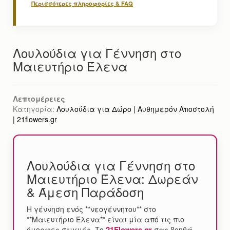
Περισσότερες πληροφορίες & FAQ
Λουλούδια για Γέννηση στο
Μαιευτήριο Έλενα
Λεπτομέρειες
Κατηγορία:
Λουλούδια για Δώρο | Αυθημερόν Αποστολή
| 21flowers.gr
Λουλούδια για Γέννηση στο
Μαιευτήριο Έλενα: Δωρεάν
& Άμεση Παράδοση
Η γέννηση ενός **νεογέννητου** στο
**Μαιευτήριο Έλενα** είναι μία από τις πιο
21Flowers.gr
όμορφες στιγμές. Το
σας βοηθά