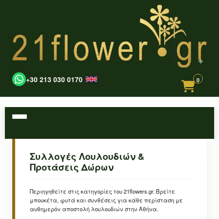
+30 213 030 0170
0
Συλλογές Λουλουδιών &
Προτάσεις Δώρων
Περιηγηθείτε στις κατηγορίες του 21flowers.gr. Βρείτε
μπουκέτα, φυτά και συνθέσεις για κάθε περίσταση με
αυθημερόν αποστολή λουλουδιών στην Αθήνα.