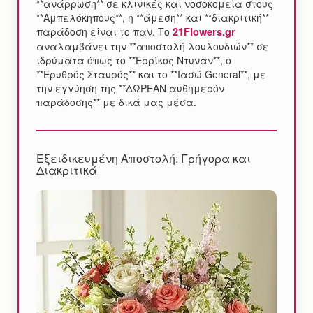
**ανάρρωση** σε κλινικές και νοσοκομεία στους
**Αμπελόκηπους**, η **άμεση** και **διακριτική**
21Flowers.gr
παράδοση είναι το παν. Το
αναλαμβάνει την **αποστολή λουλουδιών** σε
ιδρύματα όπως το **Ερρίκος Ντυνάν**, ο
**Ερυθρός Σταυρός** και το **Ιασώ General**, με
την εγγύηση της **ΔΩΡΕΑΝ αυθημερόν
παράδοσης** με δικά μας μέσα.
Εξειδικευμένη Αποστολή: Γρήγορα και
Διακριτικά