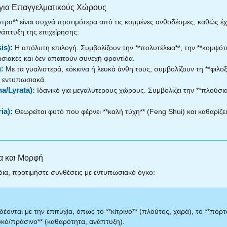
 για Επαγγελματικούς Χώρους
άστρα** είναι συχνά προτιμότερα από τις κομμένες ανθοδέσμες, καθώς έ
νάπτυξη της επιχείρησης:
is):
Η απόλυτη επιλογή. Συμβολίζουν την **πολυτέλεια**, την **κομψότη
πωσιακές και δεν απαιτούν συνεχή φροντίδα.
:
Με τα γυαλιστερά, κόκκινα ή λευκά άνθη τους, συμβολίζουν τη **φιλοξε
ι εντυπωσιακά.
a/Lyrata):
Ιδανικό για μεγαλύτερους χώρους. Συμβολίζει την **πλούσια
ia):
Θεωρείται φυτό που φέρνει **καλή τύχη** (Feng Shui) και καθαρίζει
α και Μορφή
δια, προτιμήστε συνθέσεις με εντυπωσιακό όγκο:
ονται με την επιτυχία, όπως το **κίτρινο** (πλούτος, χαρά), το **πορτ
ευκό/πράσινο** (καθαρότητα, ανάπτυξη).