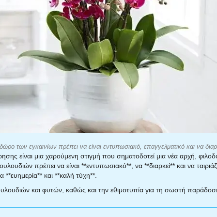
δώρο των εγκαινίων πρέπει να είναι εντυπωσιακό, επαγγελματικό και να διαρ
είρησης είναι μια χαρούμενη στιγμή που σηματοδοτεί μια νέα αρχή, φιλοδο
λουλουδιών πρέπει να είναι **εντυπωσιακό**, να **διαρκεί** και να ταιριά
 **ευημερία** και **καλή τύχη**.
λουλουδιών και φυτών, καθώς και την εθιμοτυπία για τη σωστή παράδοσ