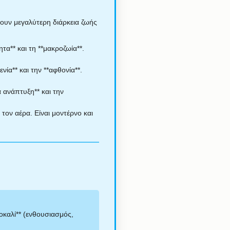
χουν μεγαλύτερη διάρκεια ζωής
τα** και τη **μακροζωία**.
νία** και την **αφθονία**.
 ανάπτυξη** και την
 τον αέρα. Είναι μοντέρνο και
οκαλί** (ενθουσιασμός,