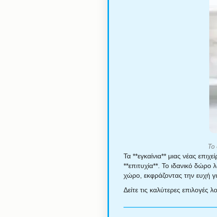
Το 
Τα **εγκαίνια** μιας νέας επιχ
**επιτυχία**. Το ιδανικό δώρο 
χώρο, εκφράζοντας την ευχή για
Δείτε τις καλύτερες επιλογές 