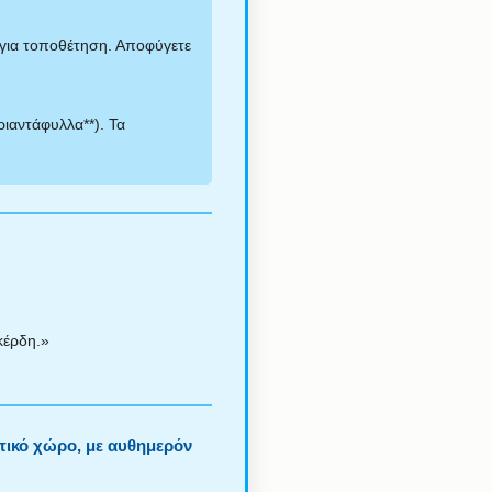
ς για τοποθέτηση. Αποφύγετε
ριαντάφυλλα**). Τα
κέρδη.»
τικό χώρο, με αυθημερόν