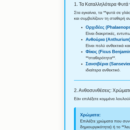
1. Τα Καταλληλότερα Φυτά
Στα εγκαίνια, τα **φυτά σε γλ
και συμβολίζουν τη σταθερή α
Ορχιδέες (Phalaenops
Είναι διακριτικές, εντυ
Ανθούρια (Anthurium)
Είναι πολύ ανθεκτικά κα
Φίκος (Ficus Benjamin
**σταθερότητα**.
Σανσιβέρια (Sansevier
ιδιαίτερα ανθεκτικό.
2. Ανθοσυνθέσεις: Χρώματ
Εάν επιλέξετε κομμένα λουλού
Χρώματα:
Επιλέξτε χρώματα που συνδέ
δημιουργικότητα) ή το **λ