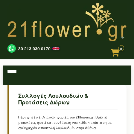
+30 213 030 0170
0
Συλλογές Λουλουδιών &
Προτάσεις Δώρων
Περιηγηθείτε στις κατηγορίες του 21flowers.gr. Βρείτε
μπουκέτα, φυτά και συνθέσεις για κάθε περίσταση με
αυθημερόν αποστολή λουλουδιών στην Αθήνα.