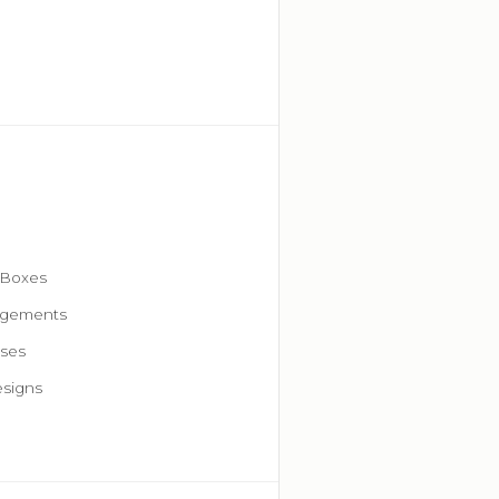
 Boxes
angements
oses
esigns