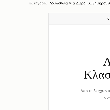
Κατηγορία:
Λουλούδια για Δώρο | Αυθημερόν Απ
C
Λ
Κλασ
Από τη διαχρονι
flow