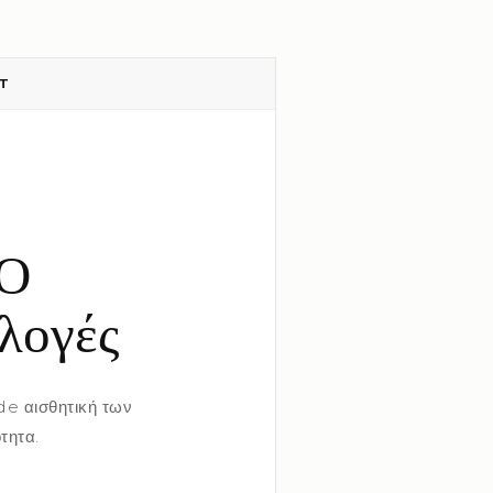
CT
Ο
λογές
de αισθητική των
τητα.