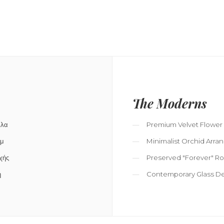
The Moderns
λλα
Premium Velvet Flower
υμ
Minimalist Orchid Arr
χής
Preserved "Forever" R
η
Contemporary Glass D