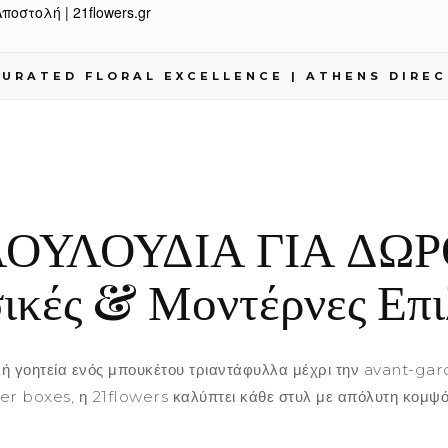
οστολή | 21flowers.gr
URATED FLORAL EXCELLENCE | ATHENS DIRE
ΟΥΛΟΥΔΙΑ ΓΙΑ ΔΩΡ
ικές & Μοντέρνες Επι
κή γοητεία ενός μπουκέτου τριαντάφυλλα μέχρι την avant-gar
er boxes, η 21flowers καλύπτει κάθε στυλ με απόλυτη κομψό