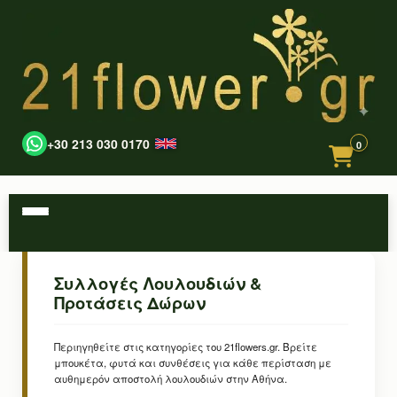
+30 213 030 0170
0
Συλλογές Λουλουδιών &
Προτάσεις Δώρων
Περιηγηθείτε στις κατηγορίες του 21flowers.gr. Βρείτε
μπουκέτα, φυτά και συνθέσεις για κάθε περίσταση με
αυθημερόν αποστολή λουλουδιών στην Αθήνα.