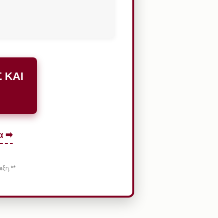
 ΚΑΙ
 ➡️
ιξη.**