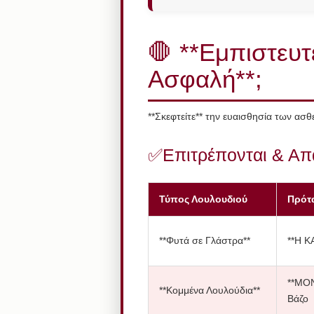
🛑 **Εμπιστευτε
Ασφαλή**;
**Σκεφτείτε** την ευαισθησία των ασθ
Επιτρέπονται & Απ
Τύπος Λουλουδιού
Πρότ
**Φυτά σε Γλάστρα**
**Η 
**ΜΟΝ
**Κομμένα Λουλούδια**
Βάζο