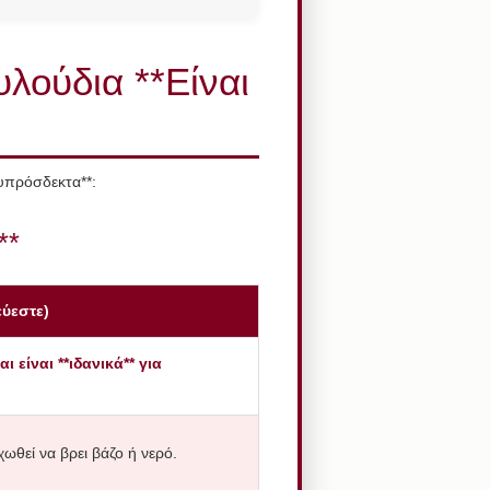
υλούδια **Είναι
ευπρόσδεκτα**:
**
εύεστε)
 είναι **ιδανικά** για
ωθεί να βρει βάζο ή νερό.