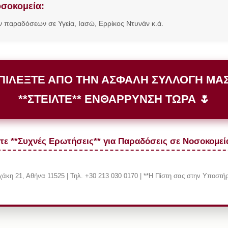
οσοκομεία:
ν παραδόσεων σε Υγεία, Ιασώ, Ερρίκος Ντυνάν κ.ά.
ΕΠΙΛΕΞΤΕ ΑΠΟ ΤΗΝ ΑΣΦΑΛΗ ΣΥΛΛΟΓΗ ΜΑΣ
**ΣΤΕΙΛΤΕ** ΕΝΘΑΡΡΥΝΣΗ ΤΩΡΑ 🌷
ίτε **Συχνές Ερωτήσεις** για Παραδόσεις σε Νοσοκομεία
άκη 21, Αθήνα 11525 | Τηλ. +30 213 030 0170 | **Η Πίστη σας στην Υποστήρ