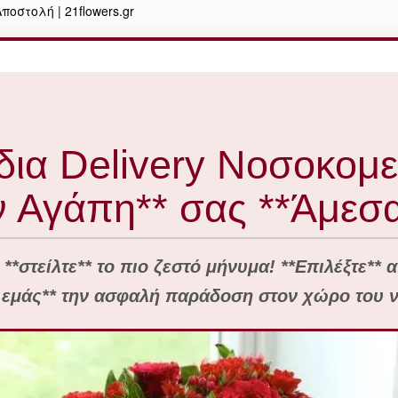
οστολή | 21flowers.gr
ια Delivery Νοσοκομεί
ν Αγάπη** σας **Άμεσα
 **στείλτε** το πιο ζεστό μήνυμα! **Επιλέξτε** 
 εμάς** την ασφαλή παράδοση στον χώρο του 