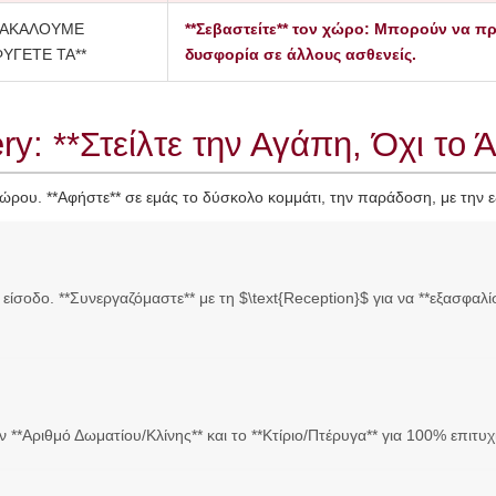
ΡΑΚΑΛΟΥΜΕ
**Σεβαστείτε** τον χώρο: Μπορούν να π
ΥΓΕΤΕ ΤΑ**
δυσφορία σε άλλους ασθενείς.
ry: **Στείλτε την Αγάπη, Όχι το 
δώρου. **Αφήστε** σε εμάς το δύσκολο κομμάτι, την παράδοση, με την ε
ίσοδο. **Συνεργαζόμαστε** με τη $\text{Reception}$ για να **εξασφαλί
ν **Αριθμό Δωματίου/Κλίνης** και το **Κτίριο/Πτέρυγα** για 100% επιτυχ