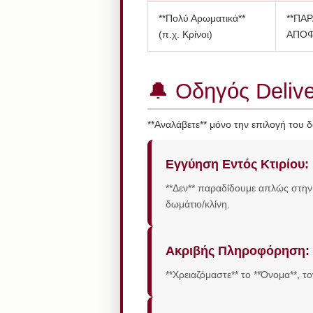
**Πολύ Αρωματικά**
**ΠΑ
(π.χ. Κρίνοι)
ΑΠΟΦ
🔔 Οδηγός Delive
**Αναλάβετε** μόνο την επιλογή του 
Εγγύηση Εντός Κτιρίου:
**Δεν** παραδίδουμε απλώς στην ε
δωμάτιο/κλίνη.
Ακριβής Πληροφόρηση:
**Χρειαζόμαστε** το **Όνομα**, το