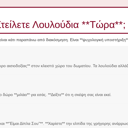
Στείλετε Λουλούδια **Τώρα**;
ίναι κάτι παραπάνω από διακόσμηση. Είναι **ψυχολογική υποστήριξη**
ρο αισιοδοξίας** στον κλειστό χώρο του δωματίου. Τα λουλούδια αλλάζ
 δώρο **μιλάει** για εσάς. **Δείξτε** ότι η σκέψη σας είναι εκεί.
 και **"Είμαι Δίπλα Σου"**. **Χαρίστε** την ελπίδα της γρήγορης ανάρρω