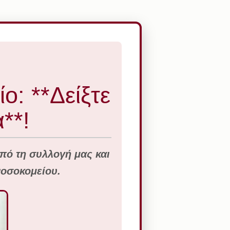
ο: **Δείξτε
**!
από τη συλλογή μας και
νοσοκομείου.