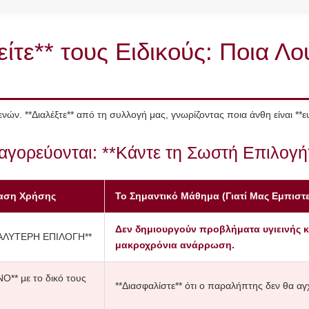
ίτε** τους Ειδικούς: Ποια Λο
ενών. **Διαλέξτε** από τη συλλογή μας, γνωρίζοντας ποια άνθη είναι **
αγορεύονται: **Κάντε τη Σωστή Επιλογή
αση Χρήσης
Το Σημαντικό Μάθημα (Γιατί Μας Εμπιστ
Δεν δημιουργούν προβλήματα υγιεινής και
ΚΑΛΥΤΕΡΗ ΕΠΙΛΟΓΗ**
μακροχρόνια ανάρρωση.
Ο** με το δικό τους
**Διασφαλίστε** ότι ο παραλήπτης δεν θα αγχ