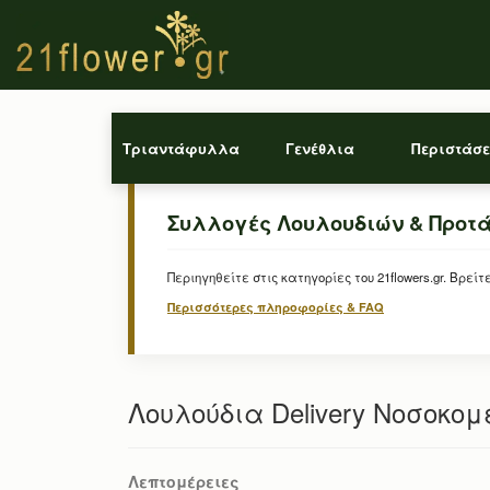
Τριαντάφυλλα
Γενέθλια
Περιστάσε
Συλλογές Λουλουδιών & Προτ
Περιηγηθείτε στις κατηγορίες του 21flowers.gr. Β
Περισσότερες πληροφορίες & FAQ
Λουλούδια Delivery Νοσοκο
Λεπτομέρειες