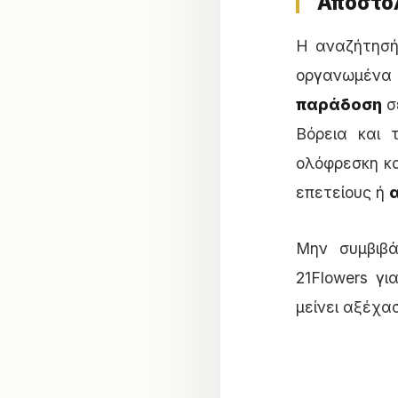
Αποστολ
Η αναζήτησή
οργανωμένα
παράδοση
σ
Βόρεια και
ολόφρεσκη κα
επετείους ή
Μην συμβιβά
21Flowers γ
μείνει αξέχα