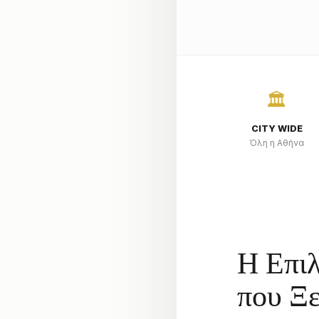
🏛️
CITY WIDE
Όλη η Αθήνα
Η Επιλ
που Ξ