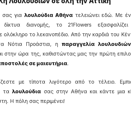
ή Λουλουδιών σε όλη την Αττική
 σας για
λουλούδια Αθήνα
τελειώνει εδώ. Με έν
 δίκτυα διανομής, το 21Flowers εξασφαλίζ
ε ολόκληρο το λεκανοπέδιο. Από την καρδιά του Κέν
 τα Νότια Προάστια, η
παραγγελία λουλουδιών
ι στην ώρα της, καθιστώντας μας την πρώτη επιλο
αποστολές σε μαιευτήρια
.
ζεστε με τίποτα λιγότερο από το τέλειο. Εμπι
ια τα
λουλούδια
σας στην Αθήνα και κάντε μια κ
στη. Η πόλη σας περιμένει!