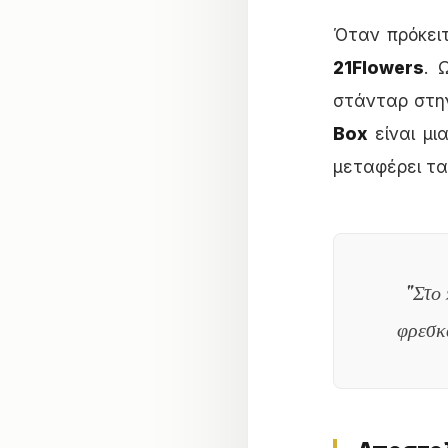
Όταν πρόκει
21Flowers
. 
στάνταρ στην
Box
είναι μι
μεταφέρει τα
"Στο 
φρεσκ