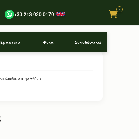
0
+30 213 030 0170
Περαστικά
Φυτά
Συνοδευτικά
 λουλουδιών στην Αθήνα.
ς