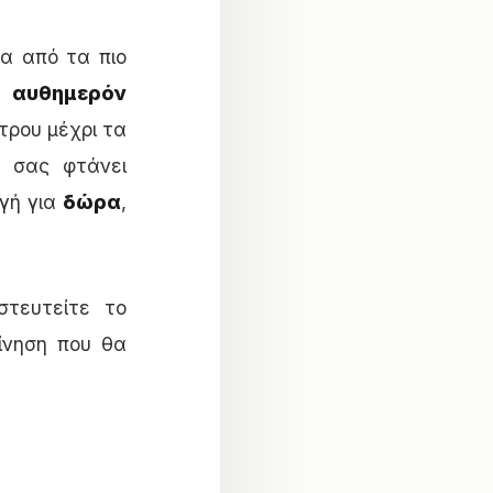
α από τα πιο
ει
αυθημερόν
τρου μέχρι τα
σας φτάνει
γή για
δώρα
,
στευτείτε το
ίνηση που θα