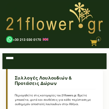
+30 213 030 0170
0
Συλλογές Λουλουδιών &
Προτάσεις Δώρων
Περιηγηθείτε στις κατηγορίες του 21flowers.gr. Βρείτε
μπουκέτα, φυτά και συνθέσεις για κάθε περίσταση με
αυθημερόν αποστολή λουλουδιών στην Αθήνα.