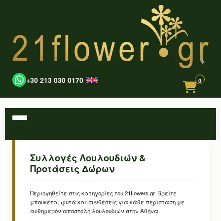
+30 213 030 0170
0
Συλλογές Λουλουδιών &
Προτάσεις Δώρων
Περιηγηθείτε στις κατηγορίες του 21flowers.gr. Βρείτε
μπουκέτα, φυτά και συνθέσεις για κάθε περίσταση με
αυθημερόν αποστολή λουλουδιών στην Αθήνα.