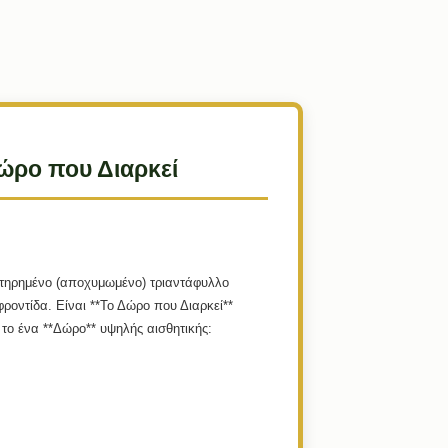
Δώρο που Διαρκεί
υντηρημένο (αποχυμωμένο) τριαντάφυλλο
φροντίδα. Είναι **Το Δώρο που Διαρκεί**
το ένα **Δώρο** υψηλής αισθητικής: