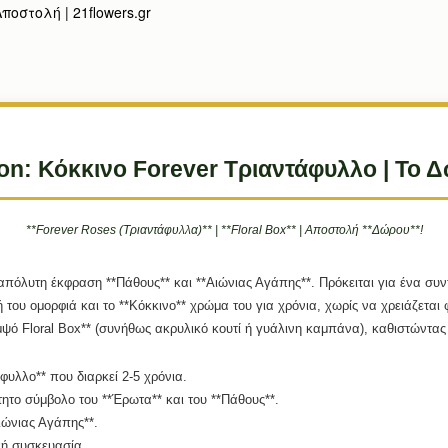
οστολή | 21flowers.gr
ion: Κόκκινο Forever Τριαντάφυλλο | Το 
**Forever Roses (Τριαντάφυλλα)** | **Floral Box** | Αποστολή **Δώρου**!
η απόλυτη έκφραση **Πάθους** και **Αιώνιας Αγάπης**. Πρόκειται για ένα σ
ή του ομορφιά και το **Κόκκινο** χρώμα του για χρόνια, χωρίς να χρειάζεται 
ψό Floral Box** (συνήθως ακρυλικό κουτί ή γυάλινη καμπάνα), καθιστώντας 
υλλο** που διαρκεί 2-5 χρόνια.
ητο σύμβολο του **Έρωτα** και του **Πάθους**.
ώνιας Αγάπης**.
κή συσκευασία.