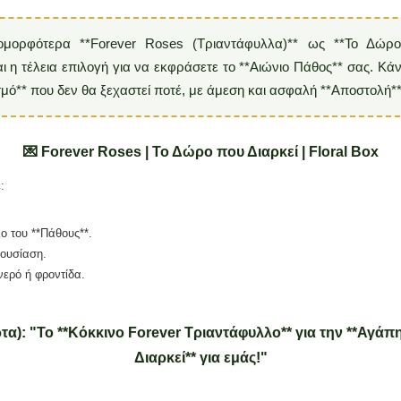
 ομορφότερα **Forever Roses (Τριαντάφυλλα)** ως **Το Δώρο
αι η τέλεια επιλογή για να εκφράσετε το **Αιώνιο Πάθος** σας. Κά
μό** που δεν θα ξεχαστεί ποτέ, με άμεση και ασφαλή **Αποστολή**
💌 Forever Roses | Το Δώρο που Διαρκεί | Floral Box
:
ο του **Πάθους**.
ρουσίαση.
ερό ή φροντίδα.
τα): "Το **Κόκκινο Forever Τριαντάφυλλο** για την **Αγάπ
Διαρκεί** για εμάς!"