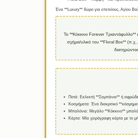
Ένα **Luxury** δώρο για επετείους, Αγίου Β
Το **Κόκκινο Forever Τριαντάφυλλο** κ
σχήμα/υλικό του **Floral Box** (π.χ
διατηρώντας
Ποτά:
Εκλεκτή **Σαμπάνια** ή αφρώδες
Κοσμήματα:
Ένα διακριτικό **κόσμημα*
Μπαλόνια:
Μεγάλο **Κόκκινο** μπαλό
Κάρτα:
Μία χειρόγραφη κάρτα με το μή