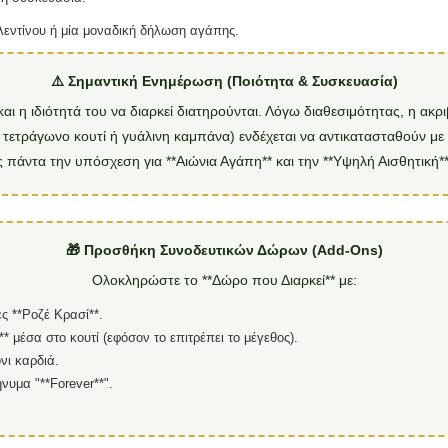
αλεντίνου ή μία μοναδική δήλωση αγάπης.
⚠️ Σημαντική Ενημέρωση (Ποιότητα & Συσκευασία)
αι η ιδιότητά του να διαρκεί διατηρούνται. Λόγω διαθεσιμότητας, η ακ
., τετράγωνο κουτί ή γυάλινη καμπάνα) ενδέχεται να αντικατασταθούν με
 πάντα την υπόσχεση για **Αιώνια Αγάπη** και την **Υψηλή Αισθητική*
🎁 Προσθήκη Συνοδευτικών Δώρων (Add-Ons)
Ολοκληρώστε το **Δώρο που Διαρκεί** με:
 **Ροζέ Κρασί**.
* μέσα στο κουτί (εφόσον το επιτρέπει το μέγεθος).
νι καρδιά.
νυμα "**Forever**".