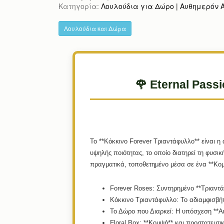
Κατηγορία:
Λουλούδια για Δώρο | Αυθημερόν Απ
Λουλούδια και Δώρα
🌹 Eternal Pass
Το **Κόκκινο Forever Τριαντάφυλλο** είναι 
υψηλής ποιότητας, το οποίο διατηρεί τη φυσικ
πραγματικά, τοποθετημένο μέσα σε ένα **Κομ
Forever Roses:
Συντηρημένο **Τριαντάφ
Κόκκινο Τριαντάφυλλο:
Το αδιαμφισβήτ
Το Δώρο που Διαρκεί:
Η υπόσχεση **Αι
Floral Box:
**Κομψή** και προστατευτι