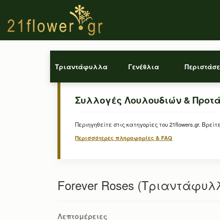
Τριαντάφυλλα
Γενέθλια
Περιστάσε
Συλλογές Λουλουδιών & Προτ
Περιηγηθείτε στις κατηγορίες του 21flowers.gr. Β
Περισσότερες πληροφορίες & FAQ
Forever Roses (Τριαντάφυλλα
Λεπτομέρειες