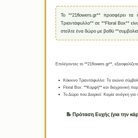
Το **21flowers.gr** προσφέρει τα
Τριαντάφυλλο** σε **Floral Box** είν
στείλτε ένα δώρο με βαθύ **συμβολισ
Επιλέγοντας το **21flowers.gr**, εξασφαλίζετε
Κόκκινο Τριαντάφυλλο:
Το αιώνιο σύμβολ
Floral Box:
**Κομψή** και διαχρονική πα
Το Δώρο που Διαρκεί:
Καμία ανάγκη για ν
📝 Πρόταση Ευχής (για την κάρ