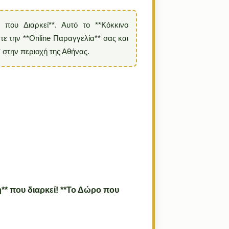
 που Διαρκεί**. Αυτό το **Κόκκινο
ντε την **Online Παραγγελία** σας και
 στην περιοχή της Αθήνας.
η** που διαρκεί! **Το Δώρο που