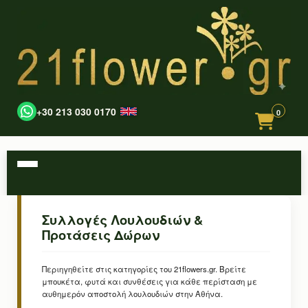
+30 213 030 0170
0
Συλλογές Λουλουδιών &
Προτάσεις Δώρων
Περιηγηθείτε στις κατηγορίες του 21flowers.gr. Βρείτε
μπουκέτα, φυτά και συνθέσεις για κάθε περίσταση με
αυθημερόν αποστολή λουλουδιών στην Αθήνα.