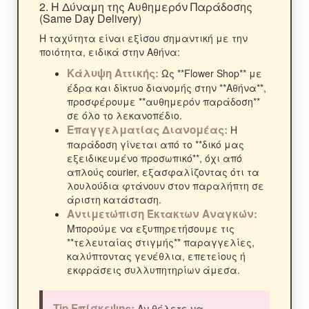
2. Η Δύναμη της Αυθημερόν Παράδοσης
(Same Day Delivery)
Η ταχύτητα είναι εξίσου σημαντική με την
ποιότητα, ειδικά στην Αθήνα:
Κάλυψη Αττικής:
Ως **Flower Shop** με
έδρα και δίκτυο διανομής στην **Αθήνα**,
προσφέρουμε **αυθημερόν παράδοση**
σε όλο το λεκανοπέδιο.
Επαγγελματίας Διανομέας:
Η
παράδοση γίνεται από το **δικό μας
εξειδικευμένο προσωπικό**, όχι από
απλούς courier, εξασφαλίζοντας ότι τα
λουλούδια φτάνουν στον παραλήπτη σε
άριστη κατάσταση.
Αντιμετώπιση Έκτακτων Αναγκών:
Μπορούμε να εξυπηρετήσουμε τις
**τελευταίας στιγμής** παραγγελίες,
καλύπτοντας γενέθλια, επετείους ή
εκφράσεις συλλυπητηρίων άμεσα.
Tip Επίσκεψης:
Αν θέλετε να