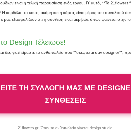
ουδιών είναι η τελική παρουσίαση ενός έργου. Γι' αυτό, **Το 21flowers**
Η κορδέλα, το κουτί, ακόμη και η κάρτα, είναι μέρος του συνολικού des
rs μας εξασφαλίζουν ότι η σύνθεση είναι ακριβώς όπως φαίνεται στην ι
το Design Τέλειωσε!
 και δες γιατί είμαστε το ανθοπωλείο που **σκέφτεται σαν designer**, 
ΕΙΤΕ ΤΗ ΣΥΛΛΟΓΗ ΜΑΣ ΜΕ DESIGN
ΣΥΝΘΕΣΕΙΣ
21flowers.gr: Όταν το ανθοπωλείο γίνεται design studio.