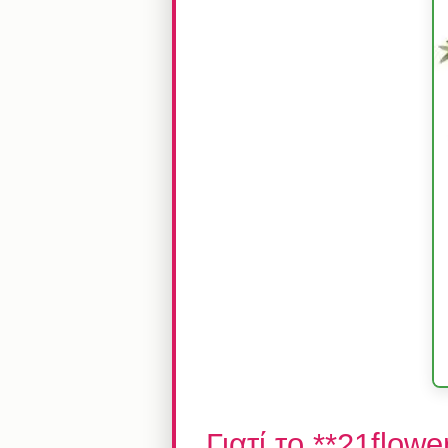
Γιατί το **21flow