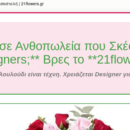
οστολή | 21flowers.gr
σε Ανθοπωλεία που Σκέ
ners;** Βρες το **21flo
λουλούδι είναι τέχνη. Χρειάζεται Designer γ