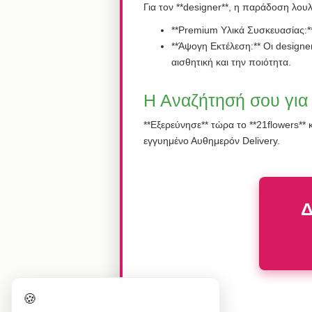
Για τον **designer**, η παράδοση λουλ
**Premium Υλικά Συσκευασίας:** 
**Άψογη Εκτέλεση:** Οι designe
αισθητική και την ποιότητα.
Η Αναζήτησή σου για 
**Εξερεύνησε** τώρα το **21flowers**
εγγυημένο Αυθημερόν Delivery.
Δ
🍪