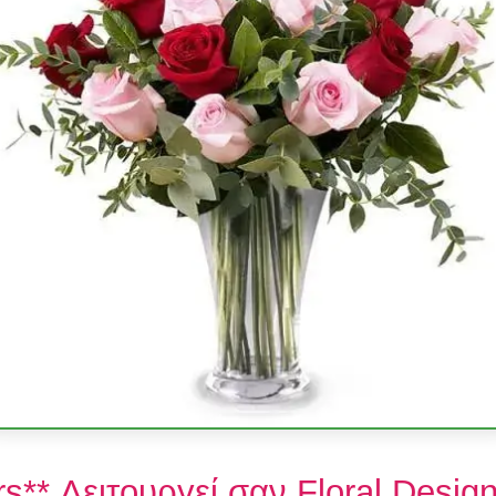
ers** Λειτουργεί σαν Floral Desig