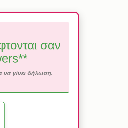
φτονται σαν
wers**
ια να γίνει δήλωση.