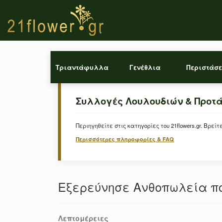
Τριαντάφυλλα
Γενέθλια
Περιστάσε
Συλλογές Λουλουδιών & Προτ
Περιηγηθείτε στις κατηγορίες του 21flowers.gr. Β
Περισσότερες πληροφορίες & FAQ
Εξερεύνησε Ανθοπωλεία που
Λεπτομέρειες