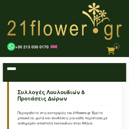
+30 213 030 0170
0
Συλλογές Λουλουδιών &
Προτάσεις Δώρων
Περιηγηθείτε στις κατηγορίες του 21flowers.gr. Βρείτε
μπουκέτα, φυτά και συνθέσεις για κάθε περίσταση με
αυθημερόν αποστολή λουλουδιών στην Αθήνα.