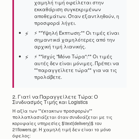
χαμηλή τιμή οφείλεται στην
εκκαθάριση συγκεκριμένων
αποθεμάτων. Όταν εξαντληθούν, η
προσφορά λήγει.
⚡ **Υψηλή Έκπτωση:** Οι τιμές είναι
σημαντικά χαμηλότερες από την
αρχική τιμή λιανικής.
⚡ **Ισχύς "Μόνο Τώρα":** Οι τιμές
αυτές δεν είναι μόνιμες. Πρέπει να
**παραγγείλετε τώρα** για να τις
προλάβετε.
2. Γιατί να Παραγγείλετε Τώρα: Ο
Συνδυασμός Τιμής και Logistics
Η αξία των **έκτακτων προσφορών**
πολλαπλασιάζεται όταν συνδυάζεται με τις
κορυφαίες υπηρεσίες $\text{delivery}$ του
21flowers.gr. Η χαμηλή τιμή δεν είναι το μόνο
όφελος: