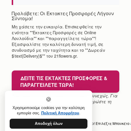
Προλάβετε: Οι Έκτακτες Προσφορές Λήγουν
Σύντομα!
Μη χάσετε την ευκαιρία. Επισκεφθείτε την
ενότητα **Έκτακτες Προσφορές σε Online
Λουλούδια** και **παραγγείλετε τώρα**!
Εξασφαλίστε την καλύτερη δυνατή τιμή, σε
συνδυασμό με την ταχύτητα και το **Δωρεάν
$\text{Delivery}$** του 21flowers.gr.
ΔΕΊΤΕ ΤΙΣ ΈΚΤΑΚΤΕΣ ΠΡΟΣΦΟΡΈΣ &
ΠΑΡΑΓΓΕΊΛΕΤΕ ΤΏΡΑ!
Σημείωση: Η διαθεσιμότητα αλλάζει συνεχώς. Για
🍪
να διασφαλίσετε την έκπτωση, ολοκληρώστε τη
διαδικασία παραγγελίας άμεσα.
Χρησιμοποιούμε cookies για την καλύτερη
εμπειρία σας.
Πολιτική Απορρήτου
.
Προηγούμενο άρθρο: Online Λουλούδια με Δώρο! Επιλέξτε Μπουκέτο
Αποδοχή όλων